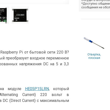
*Доступно общени
сообщения не обс
 Raspberry Pi от бытовой сети 220 В?
Отвертка,
ый преобразует входное переменное
плоская
рованных напряжения DC на 5 и 3,3
 на модуле
HE05P15LRN
, который
ternating Current) 220 вольт в
 DC (Direct Current) с максимальным