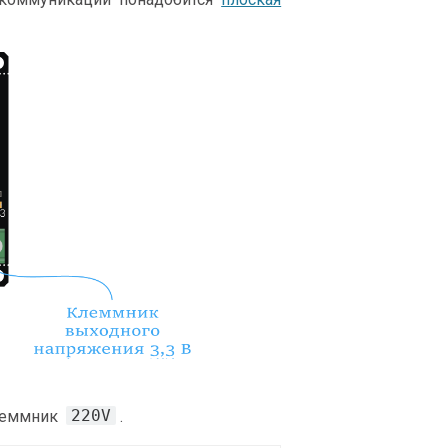
220V
клеммник
.