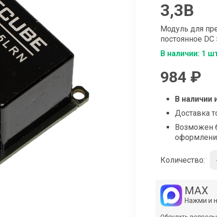
shop@iarduino.ru
3,3В
Модуль для пр
постоянное DC 
В наличии: 1 ш
984 ₽
В наличии 
Доставка т
Возможен б
оформлени
Количество:
MAX
Нажми и 
Обсудить вопросы