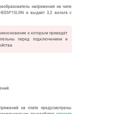
реобразователь напряжения на чипе
HE05P15LRN и выдаёт 3,3 вольта с
 прикосновение к которым приведёт
ательны перед подключением и
ойства.
ений.
пряжений на плате предусмотрены
 коммуникации понадобится
плоская