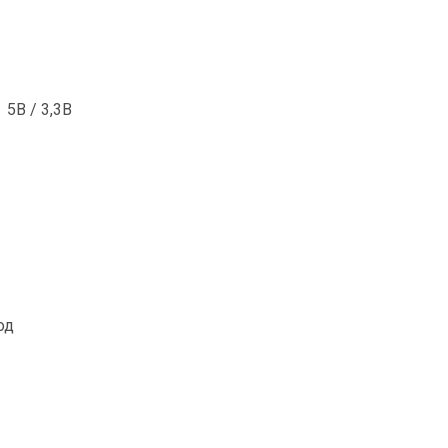
5В / 3,3В
од