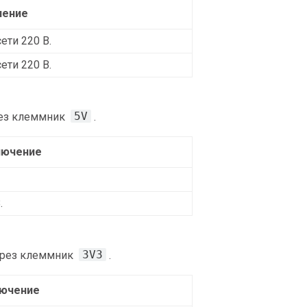
чение
ети 220 В.
ети 220 В.
5V
рез клеммник
.
лючение
.
3V3
через клеммник
.
ючение