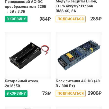
Модуль защиты Li-Ion,
Понижающий AC-DC
Li-Po аккумуляторов
преобразователь 220В
BMS 4S, 8A
→ 5В / 3,3В
289
₽
984
₽
В КОРЗИНУ
ПОДПИСАТЬСЯ
Батарейный отсек
Блок питания AC-DC (48
2×18650
В / 300 Вт)
2900
₽
72
₽
В КОРЗИНУ
ПОДПИСАТЬСЯ