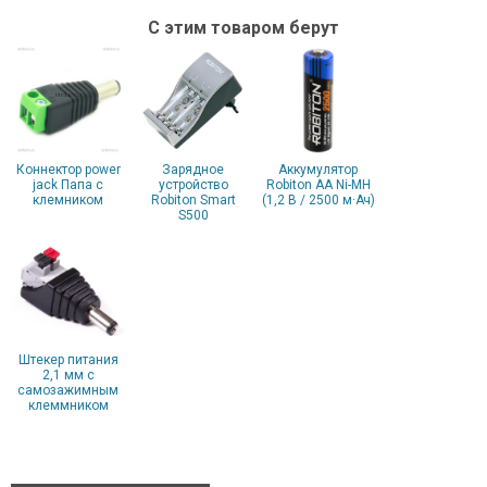
С этим товаром берут
Коннектор power
Зарядное
Аккумулятор
jack Папа с
устройство
Robiton AA Ni-MH
клемником
Robiton Smart
(1,2 В / 2500 м·Ач)
S500
Штекер питания
2,1 мм с
самозажимным
клеммником