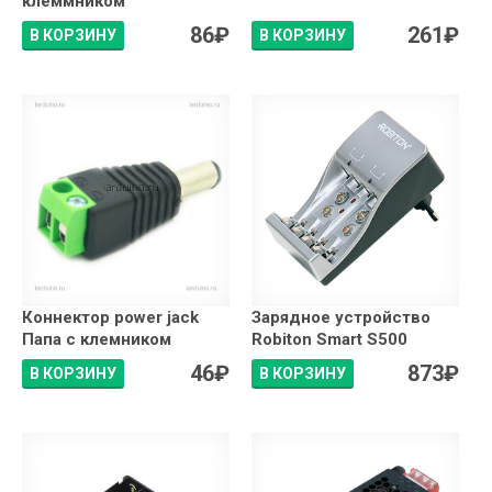
клеммником
86
₽
261
₽
В КОРЗИНУ
В КОРЗИНУ
Коннектор power jack
Зарядное устройство
Папа с клемником
Robiton Smart S500
46
₽
873
₽
В КОРЗИНУ
В КОРЗИНУ