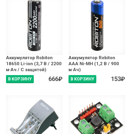
Аккумулятор Robiton
Аккумулятор Robiton
18650 Li-ion (3,7 В / 2200
AAA Ni-MH (1,2 В / 900
м·Ач / С защитой)
м·Ач)
666
₽
153
₽
В КОРЗИНУ
В КОРЗИНУ