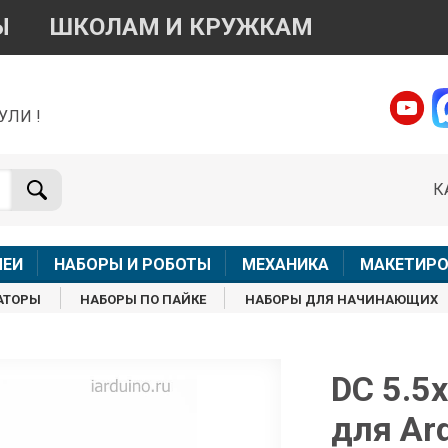
Ы
ШКОЛАМ И КРУЖКАМ
УЛИ !
о вопросам приобретения товара
Telegram
WhatsApp
К
+7 968 454 17 38
+7 968 454 17 38
Доступно общение только текстовыми сообщениями,
Офлай
вонки и аудио сообщения не обслуживаются
ЛЕИ
НАБОРЫ И РОБОТЫ
МЕХАНИКА
МАКЕТИРО
Менеджер
Менеджер
АТОРЫ
НАБОРЫ ПО ПАЙКЕ
НАБОРЫ ДЛЯ НАЧИНАЮЩИХ
shop@iarduino.ru
8 (499) 500-14-56
о техническим вопросам
DC 5.5
для Ar
Консультант