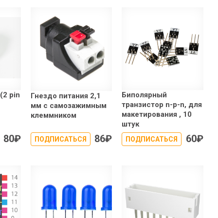
(2 pin
Биполярный
Гнездо питания 2,1
транзистор n-p-n, для
мм с самозажимным
макетирования , 10
клеммником
штук
80
₽
86
₽
60
₽
ПОДПИСАТЬСЯ
ПОДПИСАТЬСЯ