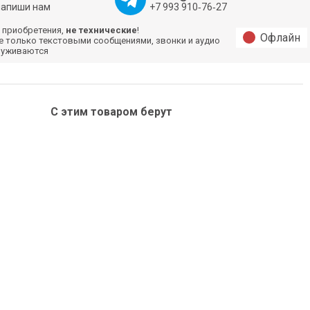
напиши нам
+7 993 910‑76‑27
 приобретения,
не технические
!
Офлайн
е только текстовыми сообщениями, звонки и аудио
луживаются
С этим товаром берут