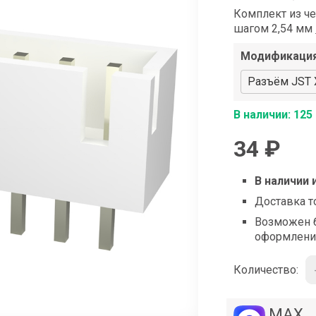
shop@iarduino.ru
Комплект из ч
шагом 2,54 мм
Модификаци
Разъём JST X
В наличии: 125
34 ₽
В наличии 
Доставка т
Возможен б
оформлени
Количество:
MAX