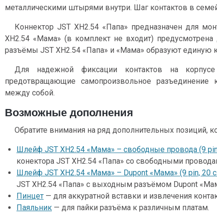
металлическими штырями внутри. Шаг контактов в семей
Коннектор JST XH2.54 «Папа» предназначен для монт
XH2.54 «Мама» (в комплект не входит) предусмотрена 
разъёмы JST XH2.54 «Папа» и «Мама» образуют единую к
Для надежной фиксации контактов на корпусе
предотвращающие самопроизвольное разъединение 
между собой.
Возможные дополнения
Обратите внимания на ряд дополнительных позиций, к
Шлейф JST XH2.54 «Мама» – свободные провода (9 pin,
конектора JST XH2.54 «Папа» со свободными провода
Шлейф JST XH2.54 «Мама» – Dupont «Мама» (9 pin, 20 
JST XH2.54 «Папа» с выходным разъёмом Dupont «Мам
Пинцет
— для аккуратной вставки и извлечения контак
Паяльник
— для пайки разъёма к различным платам.