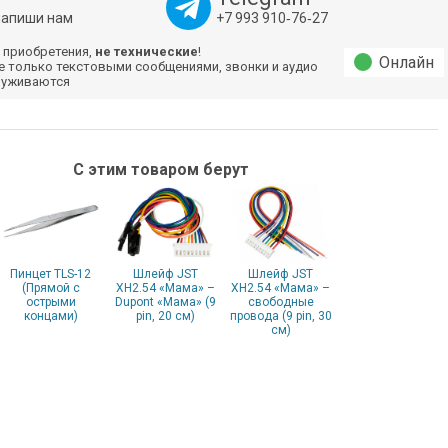
напиши нам
+7 993 910‑76‑27
 приобретения,
не технические
!
Онлайн
е только текстовыми сообщениями, звонки и аудио
луживаются
С этим товаром берут
Пинцет TLS-12
Шлейф JST
Шлейф JST
(Прямой с
XH2.54 «Мама» –
XH2.54 «Мама» –
острыми
Dupont «Мама» (9
свободные
концами)
pin, 20 см)
провода (9 pin, 30
см)