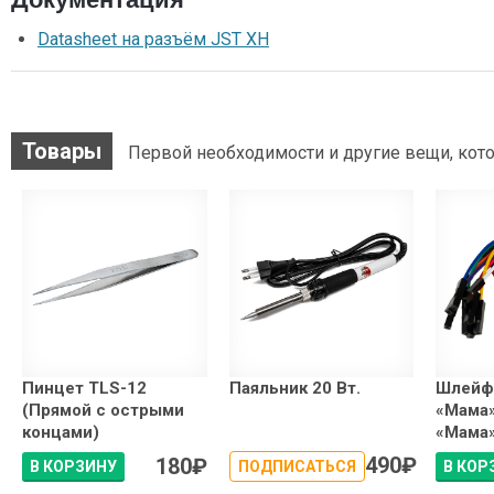
Datasheet на разъём JST XH
Товары
Первой необходимости и другие вещи, кото
Пинцет TLS-12
Паяльник 20 Вт.
Шлейф
(Прямой с острыми
«Мама»
концами)
«Мама» 
490
₽
180
₽
В КОРЗИНУ
ПОДПИСАТЬСЯ
В КОР