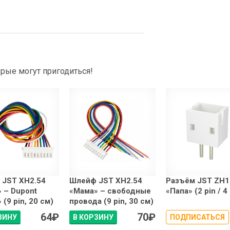
рые могут пригодиться!
 JST XH2.54
Шлейф JST XH2.54
Разъём JST ZH1
 – Dupont
«Мама» – свободные
«Папа» (2 pin / 4
(9 pin, 20 см)
провода (9 pin, 30 см)
64
₽
70
₽
ЗИНУ
В КОРЗИНУ
ПОДПИСАТЬСЯ