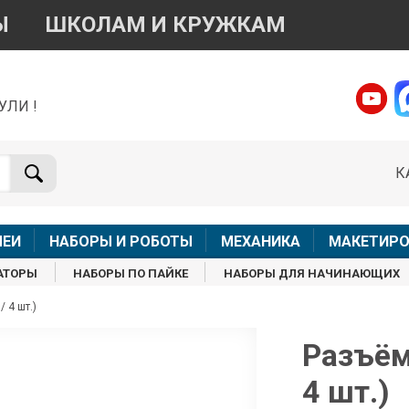
Ы
ШКОЛАМ И КРУЖКАМ
УЛИ !
о вопросам приобретения товара
Telegram
WhatsApp
К
+7 968 454 17 38
+7 968 454 17 38
Доступно общение только текстовыми сообщениями,
Онлай
вонки и аудио сообщения не обслуживаются
ЛЕИ
НАБОРЫ И РОБОТЫ
МЕХАНИКА
МАКЕТИРО
Менеджер
Менеджер
АТОРЫ
НАБОРЫ ПО ПАЙКЕ
НАБОРЫ ДЛЯ НАЧИНАЮЩИХ
shop@iarduino.ru
8 (499) 500-14-56
 4 шт.)
о техническим вопросам
Разъём
4 шт.)
Консультант