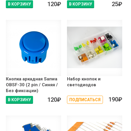
120
₽
25
₽
В КОРЗИНУ
В КОРЗИНУ
Кнопка аркадная Sanwa
Набор кнопок и
OBSF-30 (2 pin / Синяя /
светодиодов
Без фиксации)
190
₽
120
₽
В КОРЗИНУ
ПОДПИСАТЬСЯ