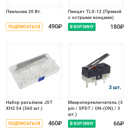
Паяльник 20 Вт.
Пинцет TLS-12 (Прямой
с острыми концами)
490
₽
180
₽
ПОДПИСАТЬСЯ
В КОРЗИНУ
Набор разъёмов JST
Микропереключатель (3
XH2.54 (560 шт.)
pin / SPDT / ON-(ON) / 3
шт.)
460
₽
66
₽
ПОДПИСАТЬСЯ
В КОРЗИНУ