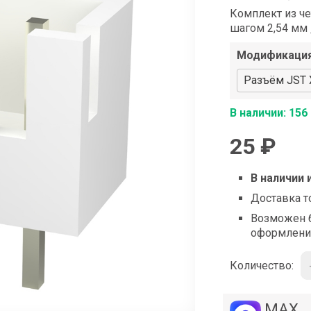
shop@iarduino.ru
Комплект из ч
шагом 2,54 мм
Модификаци
Разъём JST X
В наличии: 156
25 ₽
В наличии 
Доставка т
Возможен б
оформлени
Количество:
MAX