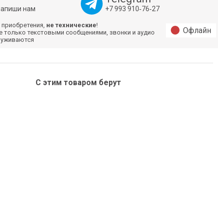
напиши нам
+7 993 910‑76‑27
 приобретения,
не технические
!
Офлайн
е только текстовыми сообщениями, звонки и аудио
луживаются
С этим товаром берут