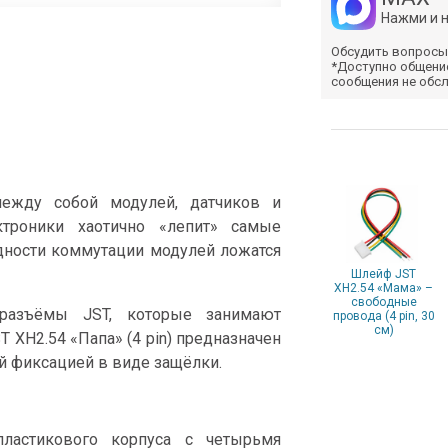
Нажми и 
Обсудить вопросы
*Доступно общени
сообщения не обс
между собой модулей, датчиков и
ктроники хаотично «лепит» самые
дности коммутации модулей ложатся
Шлейф JST
XH2.54 «Мама» –
свободные
разъёмы JST, которые занимают
провода (4 pin, 30
см)
 XH2.54 «Папа» (4 pin) предназначен
й фиксацией в виде защёлки.
пластикового корпуса с четырьмя