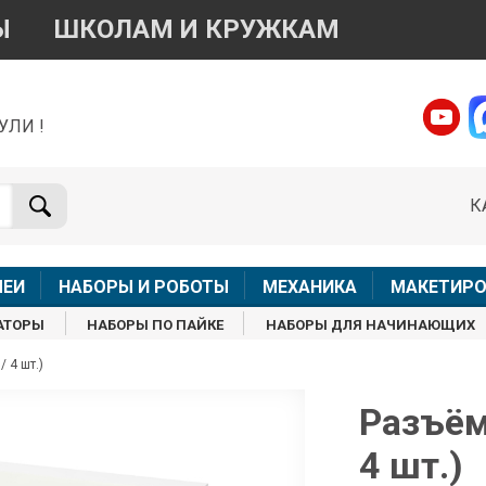
Ы
ШКОЛАМ И КРУЖКАМ
УЛИ !
о вопросам приобретения товара
Telegram
WhatsApp
К
+7 968 454 17 38
+7 968 454 17 38
Доступно общение только текстовыми сообщениями,
Офлай
вонки и аудио сообщения не обслуживаются
ЛЕИ
НАБОРЫ И РОБОТЫ
МЕХАНИКА
МАКЕТИРО
Менеджер
Менеджер
АТОРЫ
НАБОРЫ ПО ПАЙКЕ
НАБОРЫ ДЛЯ НАЧИНАЮЩИХ
shop@iarduino.ru
8 (499) 500-14-56
 4 шт.)
о техническим вопросам
Разъём
4 шт.)
Консультант