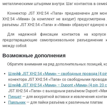
металлическими штырями внутри. Шаг контактов в семей
Коннектор JST XH2.54 «Папа» предназначен для монт
XH2.54 «Мама» (в комплект не входит) предусмотрена 
разъёмы JST XH2.54 «Папа» и «Мама» образуют единую к
Для надежной фиксации контактов на корпусе
предотвращающие самопроизвольное разъединение 
между собой.
Возможные дополнения
Обратите внимания на ряд дополнительных позиций, к
Шлейф JST XH2.54 «Мама» – свободные провода (4 pin,
конектора JST XH2.54 «Папа» со свободными провода
Шлейф JST XH2.54 «Мама» – Dupont «Мама» (4 pin, 20 
JST XH2.54 «Папа» с выходным разъёмом Dupont «Мам
Пинцет
— для аккуратной вставки и извлечения контак
Паяльник
— для пайки разъёма к различным платам.