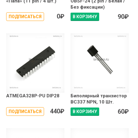
«Папа» (11 pin / 4 шт.)
OBSF-24 (2 pin / Белая /
Без фиксации)
0
₽
90
₽
ПОДПИСАТЬСЯ
В КОРЗИНУ
ATMEGA328P-PU DIP28
Биполярный транзистор
BC337 NPN, 10 Шт.
440
₽
60
₽
ПОДПИСАТЬСЯ
В КОРЗИНУ