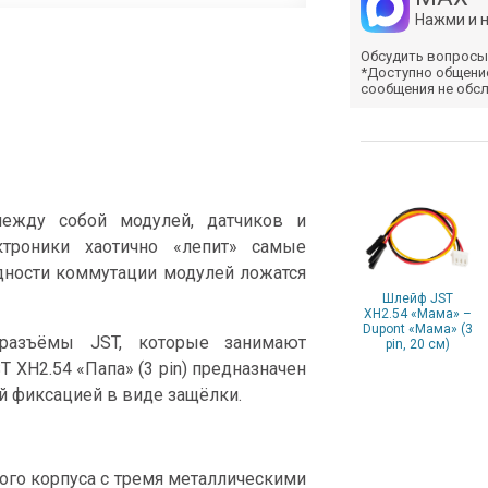
Нажми и 
Обсудить вопросы
*Доступно общени
сообщения не обс
между собой модулей, датчиков и
ктроники хаотично «лепит» самые
дности коммутации модулей ложатся
Шлейф JST
XH2.54 «Мама» –
Dupont «Мама» (3
разъёмы JST, которые занимают
pin, 20 см)
 XH2.54 «Папа» (3 pin) предназначен
й фиксацией в виде защёлки.
вого корпуса с тремя металлическими