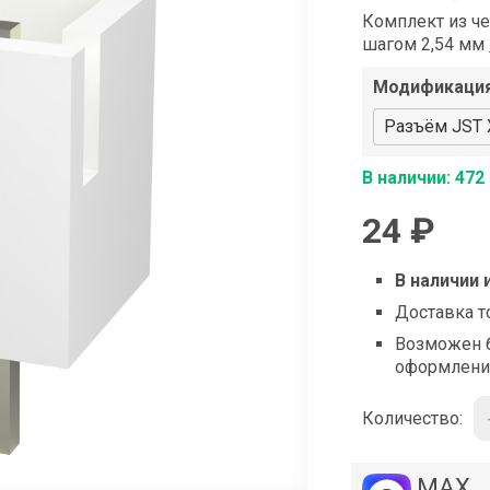
shop@iarduino.ru
Комплект из че
шагом 2,54 мм
Модификаци
Разъём JST X
В наличии: 472
24 ₽
В наличии 
Доставка т
Возможен б
оформлени
Количество:
MAX