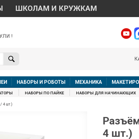
Ы
ШКОЛАМ И КРУЖКАМ
УЛИ !
о вопросам приобретения товара
Telegram
WhatsApp
К
+7 968 454 17 38
+7 968 454 17 38
Доступно общение только текстовыми сообщениями,
Офлай
вонки и аудио сообщения не обслуживаются
ЛЕИ
НАБОРЫ И РОБОТЫ
МЕХАНИКА
МАКЕТИРО
Менеджер
Менеджер
АТОРЫ
НАБОРЫ ПО ПАЙКЕ
НАБОРЫ ДЛЯ НАЧИНАЮЩИХ
shop@iarduino.ru
8 (499) 500-14-56
 4 шт.)
о техническим вопросам
Разъём
4 шт.)
Консультант