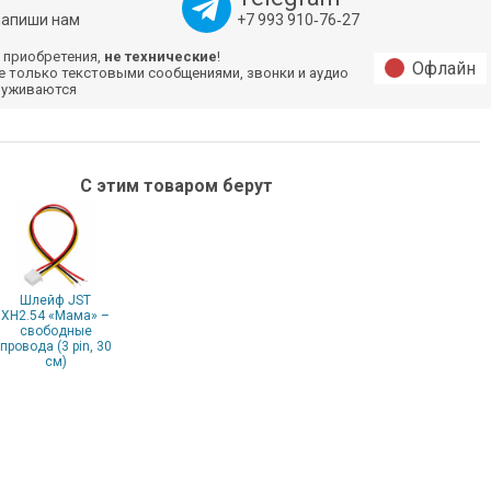
напиши нам
+7 993 910‑76‑27
 приобретения,
не технические
!
Офлайн
е только текстовыми сообщениями, звонки и аудио
луживаются
С этим товаром берут
Шлейф JST
XH2.54 «Мама» –
свободные
провода (3 pin, 30
см)