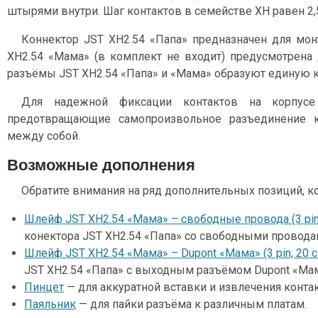
штырями внутри. Шаг контактов в семействе XH равен 2,
Коннектор JST XH2.54 «Папа» предназначен для монт
XH2.54 «Мама» (в комплект не входит) предусмотрена 
разъёмы JST XH2.54 «Папа» и «Мама» образуют единую к
Для надежной фиксации контактов на корпусе
предотвращающие самопроизвольное разъединение 
между собой.
Возможные дополнения
Обратите внимания на ряд дополнительных позиций, к
Шлейф JST XH2.54 «Мама» – свободные провода (3 pin,
конектора JST XH2.54 «Папа» со свободными провода
Шлейф JST XH2.54 «Мама» – Dupont «Мама» (3 pin, 20 
JST XH2.54 «Папа» с выходным разъёмом Dupont «Мам
Пинцет
— для аккуратной вставки и извлечения контак
Паяльник
— для пайки разъёма к различным платам.