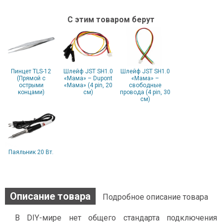
С этим товаром берут
Пинцет TLS-12
Шлейф JST SH1.0
Шлейф JST SH1.0
(Прямой с
«Мама» – Dupont
«Мама» –
острыми
«Мама» (4 pin, 20
свободные
концами)
см)
провода (4 pin, 30
см)
Паяльник 20 Вт.
Описание товара
Подробное описание товара
В DIY-мире нет общего стандарта подключения