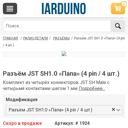
0
×
По вопросам приобретения товара
Telegram
WhatsApp
+7 968 454 17 38
+7 968 454 17 38
ГЛАВНАЯ
/
РАДИОДЕТАЛИ
/
РАЗЪЁМЫ
/
Разъём JST SH1.0 «Папа» (4 pin
*Доступно общение только текстовыми
Офлайн
сообщениями, звонки и аудио сообщения не
/ 4 шт.)
обслуживаются
Менеджер
Менеджер
shop@iarduino.ru
8 (499) 500-14-56
Разъём JST SH1.0 «Папа» (4 pin / 4 шт.)
Комплект из четырёх коннекторов JST SH Male с
По техническим вопросам
четырьмя контактами шагом 1 мм
Подробнее...
Консультант
Модификация
shop@iarduino.ru
×
Разъём JST SH1.0 «Папа» (4 pin / 4 шт.)
Скоро в продаже
Артикул: # 1924