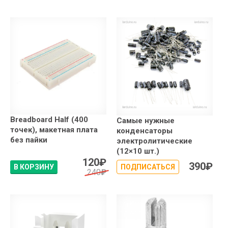
Breadboard Half (400
Самые нужные
точек), макетная плата
конденсаторы
без пайки
электролитические
(12×10 шт.)
120
₽
390
₽
В КОРЗИНУ
ПОДПИСАТЬСЯ
240
₽