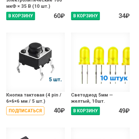
электролитические 100
мкФ × 35 В (10 шт.)
60
₽
34
₽
В КОРЗИНУ
В КОРЗИНУ
Кнопка тактовая (4 pin /
Светодиод 5мм —
6×6×6 мм / 5 шт.)
желтый, 10шт.
40
₽
49
₽
ПОДПИСАТЬСЯ
В КОРЗИНУ