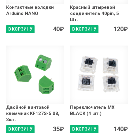
Контактные колодки
Красный штыревой
Arduino NANO
соединитель 40pin, 5
Шт.
40
₽
120
₽
В КОРЗИНУ
В КОРЗИНУ
Двойной винтовой
Переключатель MX
клеммник KF127S-5.08,
BLACK (4 шт.)
3шт.
35
₽
140
₽
В КОРЗИНУ
В КОРЗИНУ