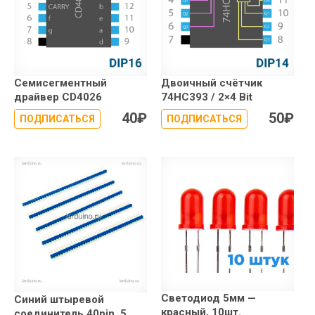
Семисегментный
Двоичный счётчик
драйвер CD4026
74HC393 / 2×4 Bit
40
₽
50
₽
ПОДПИСАТЬСЯ
ПОДПИСАТЬСЯ
Светодиод 5мм —
Синий штыревой
красный, 10шт.
соединитель 40pin, 5