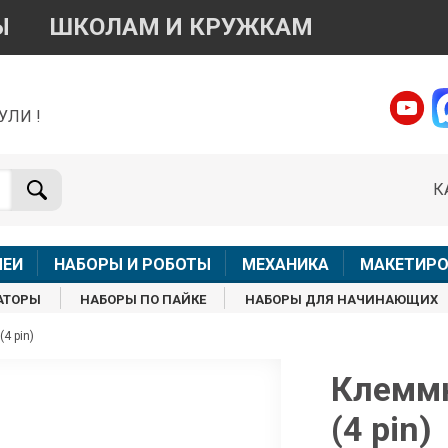
Ы
ШКОЛАМ И КРУЖКАМ
УЛИ !
о вопросам приобретения товара
Telegram
WhatsApp
К
+7 968 454 17 38
+7 968 454 17 38
Доступно общение только текстовыми сообщениями,
Офлай
вонки и аудио сообщения не обслуживаются
ЛЕИ
НАБОРЫ И РОБОТЫ
МЕХАНИКА
МАКЕТИРО
Менеджер
Менеджер
АТОРЫ
НАБОРЫ ПО ПАЙКЕ
НАБОРЫ ДЛЯ НАЧИНАЮЩИХ
shop@iarduino.ru
8 (499) 500-14-56
4 pin)
о техническим вопросам
Клеммн
(4 pin)
Консультант