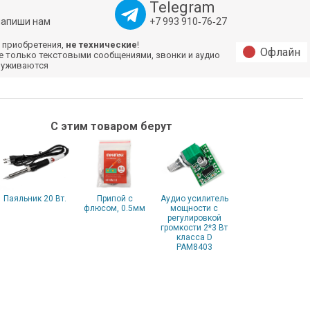
Telegram
напиши нам
+7 993 910‑76‑27
 приобретения,
не технические
!
Офлайн
е только текстовыми сообщениями, звонки и аудио
луживаются
С этим товаром берут
Паяльник 20 Вт.
Припой с
Аудио усилитель
флюсом, 0.5мм
мощности c
регулировкой
громкости 2*3 Вт
класса D
PAM8403