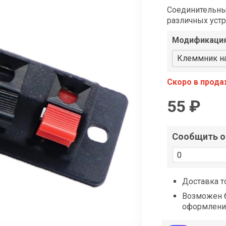
shop@iarduino.ru
Соединительны
различных уст
Модификаци
Клеммник на
Скоро в прод
55 ₽
Сообщить о 
Доставка т
Возможен б
оформлени