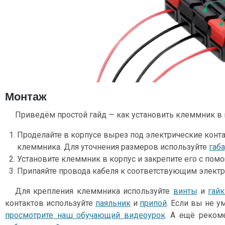
Монтаж
Приведём простой гайд — как установить клеммник в 
Проделайте в корпусе вырез под электрические конт
клеммника. Для уточнения размеров используйте
габ
Установите клеммник в корпус и закрепите его с помо
Припаяйте провода кабеля к соответствующим электр
Для крепления клеммника используйте
винты
и
гайк
контактов используйте
паяльник
и
припой
. Если вы не у
просмотрите наш обучающий видеоурок
. А ещё реком