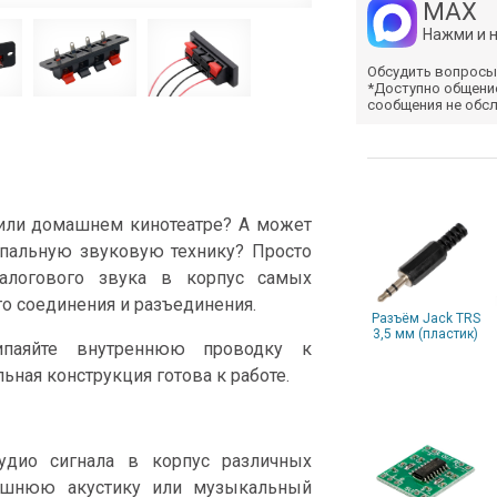
MAX
Нажми и 
Обсудить вопросы
*Доступно общени
сообщения не обс
 или домашнем кинотеатре? А может
мопальную звуковую технику? Просто
алогового звука в корпус самых
о соединения и разъединения.
Разъём Jack TRS
3,5 мм (пластик)
ипаяйте внутреннюю проводку к
ьная конструкция готова к работе.
удио сигнала в корпус различных
машнюю акустику или музыкальный