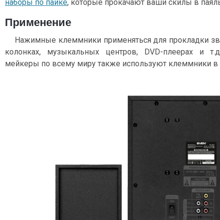
наборы по пайке
, которые прокачают ваши скилы в паял
Применение
Нажимные клеммники применяться для прокладки зву
колонках, музыкальных центров, DVD-плеерах и т.д
мейкеры по всему миру также используют клеммники в с