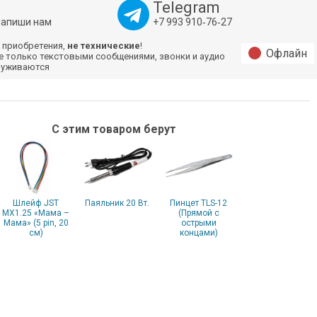
Telegram
напиши нам
+7 993 910‑76‑27
 приобретения,
не технические
!
Офлайн
е только текстовыми сообщениями, звонки и аудио
луживаются
С этим товаром берут
Шлейф JST
Паяльник 20 Вт.
Пинцет TLS-12
MX1.25 «Мама –
(Прямой с
Мама» (5 pin, 20
острыми
см)
концами)