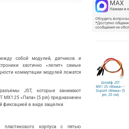
MAX
Нажми и 
Обсудить вопросы
*Доступно общени
сообщения не обс
между собой модулей, датчиков и
ктроники хаотично «лепит» самые
дности коммутации модулей ложатся
Шлейф JST
MX1.25 «Мама» –
разъёмы JST, которые занимают
Dupont «Мама» (5
pin, 20 см)
 MX1.25 «Папа» (5 pin) предназначен
й фиксацией в виде защёлки.
 пластикового корпуса с пятью