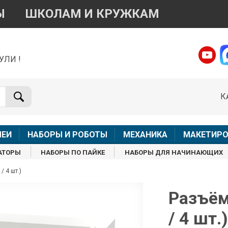
Ы
ШКОЛАМ И КРУЖКАМ
УЛИ !
о вопросам приобретения товара
Telegram
WhatsApp
К
+7 968 454 17 38
+7 968 454 17 38
Доступно общение только текстовыми сообщениями,
Офлай
вонки и аудио сообщения не обслуживаются
ЛЕИ
НАБОРЫ И РОБОТЫ
МЕХАНИКА
МАКЕТИРО
Менеджер
Менеджер
АТОРЫ
НАБОРЫ ПО ПАЙКЕ
НАБОРЫ ДЛЯ НАЧИНАЮЩИХ
shop@iarduino.ru
8 (499) 500-14-56
/ 4 шт.)
о техническим вопросам
Разъём
/ 4 шт.
Консультант