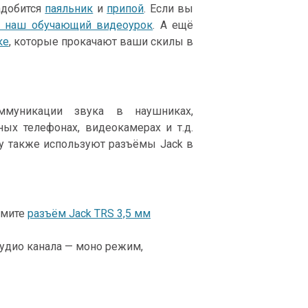
адобится
паяльник
и
припой
. Если вы
е наш обучающий видеоурок
. А ещё
ке
, которые прокачают ваши скилы в
ммуникации звука в наушниках,
ых телефонах, видеокамерах и т.д.
у также используют разъёмы Jack в
ьмите
разъём Jack TRS 3,5 мм
аудио канала — моно режим,