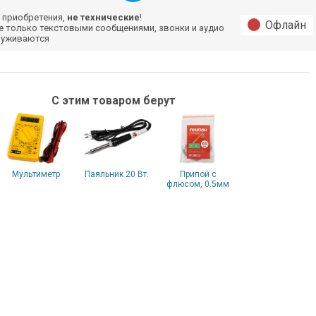
 приобретения,
не технические
!
Офлайн
е только текстовыми сообщениями, звонки и аудио
луживаются
С этим товаром берут
Мультиметр
Паяльник 20 Вт.
Припой с
флюсом, 0.5мм