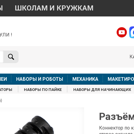
Ы
ШКОЛАМ И КРУЖКАМ
УЛИ !
о вопросам приобретения товара
Telegram
WhatsApp
К
+7 968 454 17 38
+7 968 454 17 38
Доступно общение только текстовыми сообщениями,
Офлай
вонки и аудио сообщения не обслуживаются
ЛЕИ
НАБОРЫ И РОБОТЫ
МЕХАНИКА
МАКЕТИРО
Менеджер
Менеджер
АТОРЫ
НАБОРЫ ПО ПАЙКЕ
НАБОРЫ ДЛЯ НАЧИНАЮЩИХ
shop@iarduino.ru
8 (499) 500-14-56
к)
о техническим вопросам
Разъём
Консультант
Коннектор по к