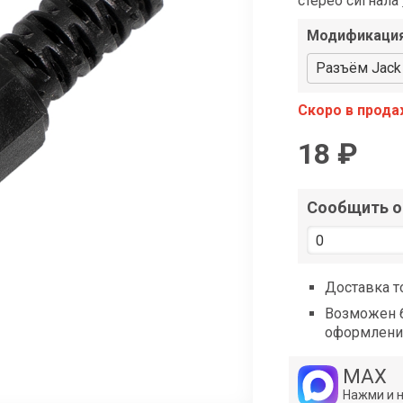
стерео сигнала
shop@iarduino.ru
Модификаци
Разъём Jack 
Скоро в прод
18 ₽
Сообщить о 
Доставка т
Возможен б
оформлени
MAX
Нажми и 