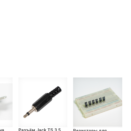
на
Разъём Jack TS 3,5
Резисторы для