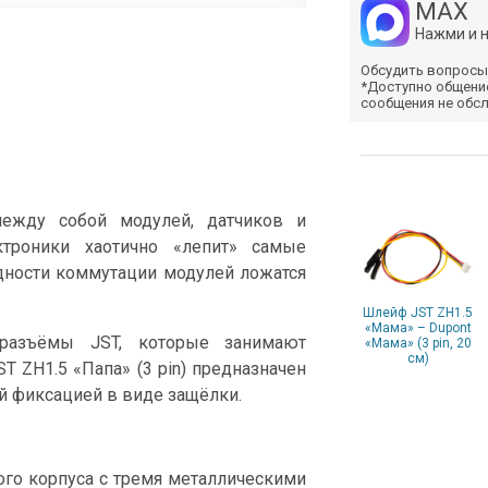
MAX
Нажми и 
Обсудить вопросы
*Доступно общени
сообщения не обс
между собой модулей, датчиков и
ктроники хаотично «лепит» самые
дности коммутации модулей ложатся
Шлейф JST ZH1.5
«Мама» – Dupont
разъёмы JST, которые занимают
«Мама» (3 pin, 20
см)
T ZH1.5 «Папа» (3 pin) предназначен
й фиксацией в виде защёлки.
вого корпуса с тремя металлическими