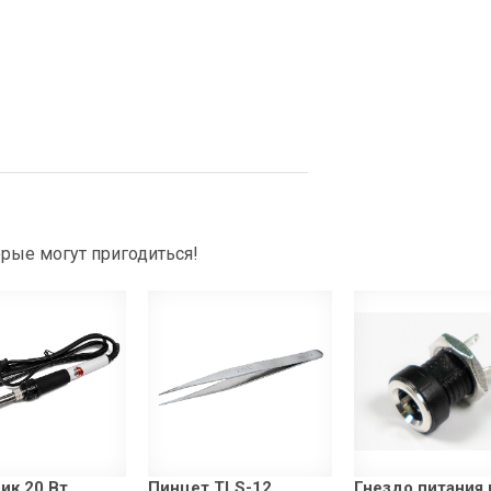
рые могут пригодиться!
ик 20 Вт.
Пинцет TLS-12
Гнездо питания 