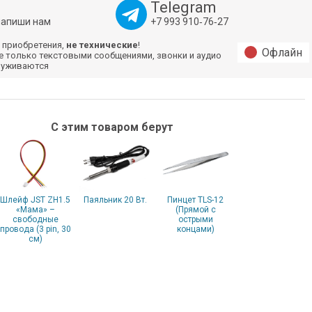
Telegram
напиши нам
+7 993 910‑76‑27
 приобретения,
не технические
!
Офлайн
е только текстовыми сообщениями, звонки и аудио
луживаются
С этим товаром берут
Шлейф JST ZH1.5
Паяльник 20 Вт.
Пинцет TLS-12
«Мама» –
(Прямой с
свободные
острыми
провода (3 pin, 30
концами)
см)