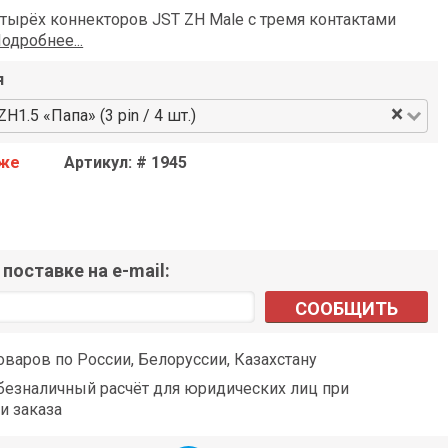
тырёх коннекторов JST ZH Male с тремя контактами
одробнее...
я
×
H1.5 «Папа» (3 pin / 4 шт.)
аже
Артикул: # 1945
поставке на e-mail:
СООБЩИТЬ
оваров по России, Белоруссии, Казахстану
езналичный расчёт для юридических лиц при
и заказа