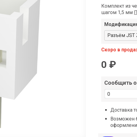
shop@iarduino.ru
Комплект из че
шагом 1,5 мм
П
Модификаци
Разъём JST Z
Скоро в прод
0 ₽
Сообщить о 
Доставка т
Возможен б
оформлени