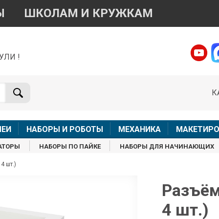
Ы
ШКОЛАМ И КРУЖКАМ
УЛИ !
о вопросам приобретения товара
Telegram
WhatsApp
К
+7 968 454 17 38
+7 968 454 17 38
Доступно общение только текстовыми сообщениями,
Офлай
вонки и аудио сообщения не обслуживаются
ЛЕИ
НАБОРЫ И РОБОТЫ
МЕХАНИКА
МАКЕТИРО
Менеджер
Менеджер
АТОРЫ
НАБОРЫ ПО ПАЙКЕ
НАБОРЫ ДЛЯ НАЧИНАЮЩИХ
shop@iarduino.ru
8 (499) 500-14-56
4 шт.)
о техническим вопросам
Разъём 
4 шт.)
Консультант