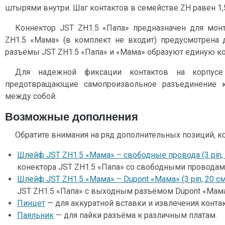
штырями внутри. Шаг контактов в семействе ZH равен 1,
Коннектор JST ZH1.5 «Папа» предназначен для монта
ZH1.5 «Мама» (в комплект не входит) предусмотрена 
разъёмы JST ZH1.5 «Папа» и «Мама» образуют единую ко
Для надежной фиксации контактов на корпусе
предотвращающие самопроизвольное разъединение 
между собой.
Возможные дополнения
Обратите внимания на ряд дополнительных позиций, к
Шлейф JST ZH1.5 «Мама» – свободные провода (3 pin, 
конектора JST ZH1.5 «Папа» со свободными проводам
Шлейф JST ZH1.5 «Мама» – Dupont «Мама» (3 pin, 20 см
JST ZH1.5 «Папа» с выходным разъёмом Dupont «Мама
Пинцет
— для аккуратной вставки и извлечения контак
Паяльник
— для пайки разъёма к различным платам.