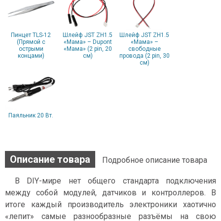
Пинцет TLS-12
Шлейф JST ZH1.5
Шлейф JST ZH1.5
(Прямой с
«Мама» – Dupont
«Мама» –
острыми
«Мама» (2 pin, 20
свободные
концами)
см)
провода (2 pin, 30
см)
Паяльник 20 Вт.
Описание товара
Подробное описание товара
В DIY-мире нет общего стандарта подключения
между собой модулей, датчиков и контроллеров. В
итоге каждый производитель электроники хаотично
«лепит» самые разнообразные разъёмы на свою