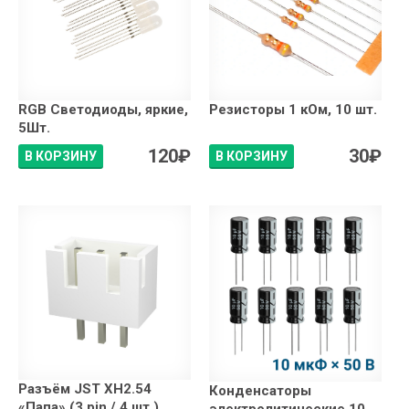
RGB Светодиоды, яркие,
Резисторы 1 кОм, 10 шт.
5Шт.
120
₽
30
₽
В КОРЗИНУ
В КОРЗИНУ
Разъём JST XH2.54
Конденсаторы
«Папа» (3 pin / 4 шт.)