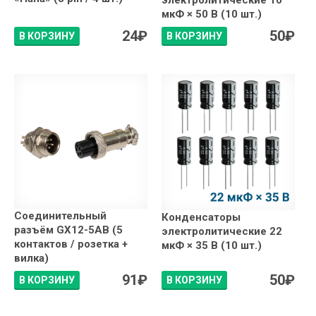
электролитические 10
мкФ × 50 В (10 шт.)
24
₽
50
₽
В КОРЗИНУ
В КОРЗИНУ
Соединительный
Конденсаторы
разъём GX12-5AB (5
электролитические 22
контактов / розетка +
мкФ × 35 В (10 шт.)
вилка)
91
₽
50
₽
В КОРЗИНУ
В КОРЗИНУ