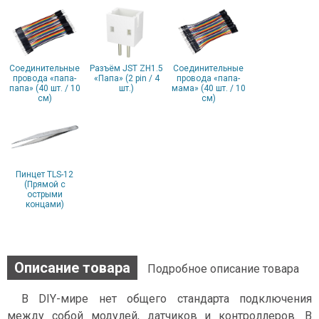
Соединительные
Разъём JST ZH1.5
Соединительные
провода «папа-
«Папа» (2 pin / 4
провода «папа-
папа» (40 шт. / 10
шт.)
мама» (40 шт. / 10
см)
см)
Пинцет TLS-12
(Прямой с
острыми
концами)
Описание товара
Подробное описание товара
В DIY-мире нет общего стандарта подключения
между собой модулей, датчиков и контроллеров. В