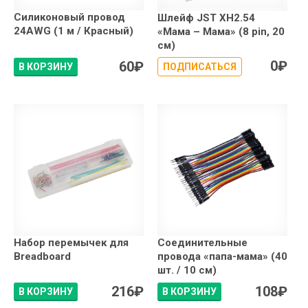
Силиконовый провод
Шлейф JST XH2.54
24AWG (1 м / Красный)
«Мама – Мама» (8 pin, 20
см)
0
₽
60
₽
В КОРЗИНУ
ПОДПИСАТЬСЯ
Набор перемычек для
Соединительные
Breadboard
провода «папа-мама» (40
шт. / 10 см)
216
₽
108
₽
В КОРЗИНУ
В КОРЗИНУ