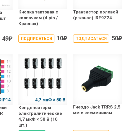
Кнопка тактовая с
Транзистор полевой
й
колпачком (4 pin /
(p-канал) IRF9Z24
0шт
Красная)
10
₽
50
₽
49
₽
ПОДПИСАТЬСЯ
ПОДПИСАТЬСЯ
Гнездо Jack TRRS 2,5
ики
Конденсаторы
мм с клеммником
OR
электролитические
4,7 мкФ × 50 В (10
шт.)