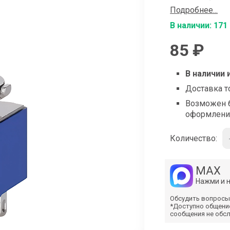
shop@iarduino.ru
Подробнее...
В наличии: 171
85 ₽
В наличии 
Доставка т
Возможен б
оформлени
Количество:
MAX
Нажми и 
Обсудить вопросы
*Доступно общени
сообщения не обс