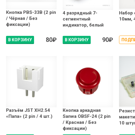
Кнопка PBS-33B (2 pin
4 разрядный 7-
Набор
/ Чёрная / Без
сегментный
10мм, 
фиксации)
индикатор, белый
80
₽
90
₽
В КОРЗИНУ
В КОРЗИНУ
ПОДП
Разъём JST XH2.54
Кнопка аркадная
Резис
«Папа» (2 pin / 4 шт.)
Sanwa OBSF-24 (2 pin
макети
/ Красная / Без
10 шту
фиксации)