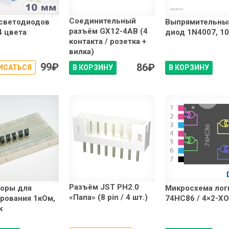
Соединительный
 светодиодов
Выпрямительны
разъём GX12-4AB (4
4 цвета
диод 1N4007, 1
контакта / розетка +
вилка)
99
₽
86
₽
ИСАТЬСЯ
В КОРЗИНУ
В КОРЗИНУ
Разъём JST PH2.0
торы для
Микросхема лог
«Папа» (8 pin / 4 шт.)
рования 1кОм,
74HC86 / 4×2-X
к