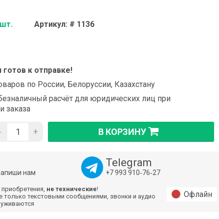
 шт.
Артикул: # 1136
и готов к отправке!
оваров по России, Белоруссии, Казахстану
езналичный расчёт для юридических лиц при
и заказа
-
+
В КОРЗИНУ
Telegram
напиши нам
+7 993 910‑76‑27
 приобретения,
не технические
!
Офлайн
е только текстовыми сообщениями, звонки и аудио
луживаются