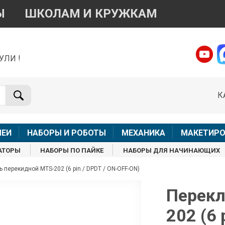
Ы
ШКОЛАМ И КРУЖКАМ
УЛИ !
о вопросам приобретения товара
Telegram
WhatsApp
К
+7 968 454 17 38
+7 968 454 17 38
Доступно общение только текстовыми сообщениями,
Офлай
вонки и аудио сообщения не обслуживаются
ЛЕИ
НАБОРЫ И РОБОТЫ
МЕХАНИКА
МАКЕТИРО
Менеджер
Менеджер
АТОРЫ
НАБОРЫ ПО ПАЙКЕ
НАБОРЫ ДЛЯ НАЧИНАЮЩИХ
shop@iarduino.ru
8 (499) 500-14-56
 перекидной MTS-202 (6 pin / DPDT / ON-OFF-ON)
о техническим вопросам
Перекл
202 (6 
Консультант