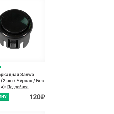
и
аркадная Sanwa
(2 pin / Чёрная / Без
и)
:
Подробнее
120
₽
ИНУ