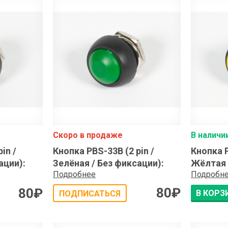
Скоро в продаже
В наличи
in /
Кнопка PBS-33B (2 pin /
Кнопка P
ации)
:
Зелёная / Без фиксации)
:
Жёлтая 
Подробнее
Подробн
80
₽
80
₽
В КОРЗ
ПОДПИСАТЬСЯ