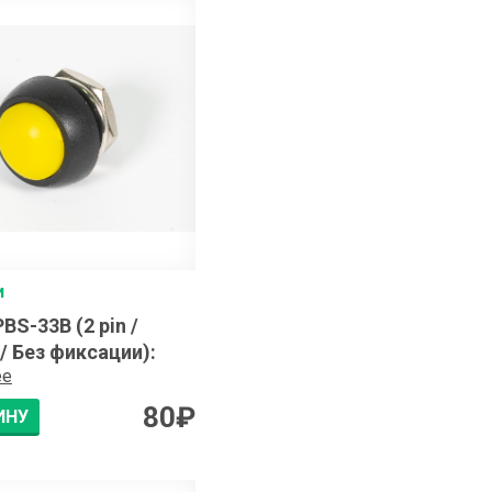
и
BS-33B (2 pin /
/ Без фиксации)
:
ее
80
₽
ИНУ