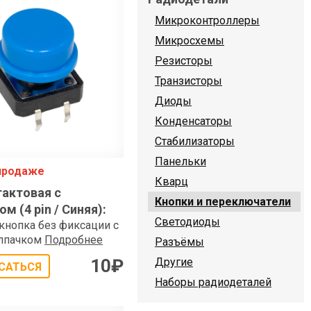
Микроконтроллеры
Микросхемы
Резисторы
Транзисторы
Диоды
Конденсаторы
Стабилизаторы
Панельки
 продаже
Кварц
тактовая с
Кнопки и переключатели
м (4 pin / Синяя)
:
Светодиоды
 кнопка без фиксации с
лпачком
Подробнее
Разъёмы
10
₽
Другие
САТЬСЯ
Наборы радиодеталей