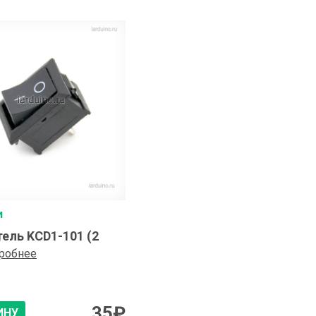
и
ель KCD1-101 (2
робнее
35
₽
ИНУ