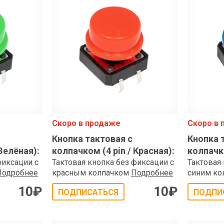
shop@iarduino.ru
Скоро в продаже
Скоро в
Кнопка тактовая с
Кнопка 
 Зелёная)
:
колпачком (4 pin / Красная)
:
колпачко
фиксации с
Тактовая кнопка без фиксации с
Тактовая
Подробнее
красным колпачком
Подробнее
синим ко
10
₽
10
₽
ПОДПИСАТЬСЯ
ПОДПИ