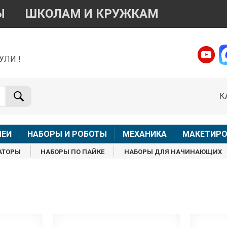
Ы
ШКОЛАМ И КРУЖКАМ
УЛИ !
о вопросам приобретения товара
Telegram
WhatsApp
К
+7 968 454 17 38
+7 968 454 17 38
Доступно общение только текстовыми сообщениями,
Офлай
вонки и аудио сообщения не обслуживаются
ЛЕИ
НАБОРЫ И РОБОТЫ
МЕХАНИКА
МАКЕТИРО
Менеджер
Менеджер
АТОРЫ
НАБОРЫ ПО ПАЙКЕ
НАБОРЫ ДЛЯ НАЧИНАЮЩИХ
shop@iarduino.ru
8 (499) 500-14-56
о техническим вопросам
Консультант