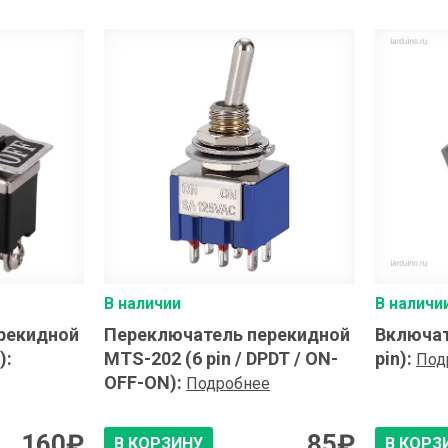
В наличии
В наличи
рекидной
Переключатель перекидной
Включат
)
:
MTS-202 (6 pin / DPDT / ON-
pin)
:
Под
OFF-ON)
:
Подробнее
160
₽
85
₽
В КОРЗИНУ
В КОРЗ