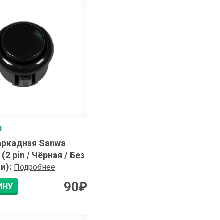
и
аркадная Sanwa
(2 pin / Чёрная / Без
и)
:
Подробнее
90
₽
ИНУ