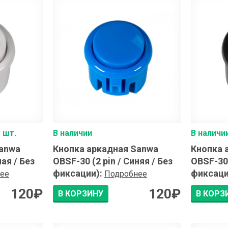
 шт.
В наличии
В наличи
Sanwa
Кнопка аркадная Sanwa
Кнопка 
лая / Без
OBSF-30 (2 pin / Синяя / Без
OBSF-30 
фиксации)
:
фиксаци
ее
Подробнее
120
₽
120
₽
В КОРЗИНУ
В КОРЗ