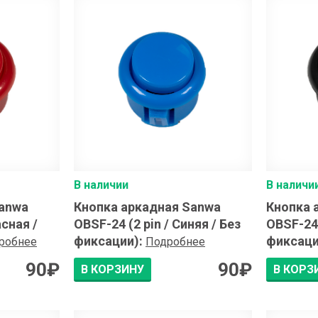
В наличии
В наличи
Sanwa
Кнопка аркадная Sanwa
Кнопка 
асная /
OBSF-24 (2 pin / Синяя / Без
OBSF-24 
фиксации)
:
фиксаци
робнее
Подробнее
90
₽
90
₽
В КОРЗИНУ
В КОРЗ