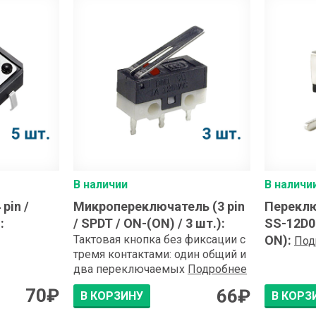
В наличии
В наличи
pin /
Микропереключатель (3 pin
Перекл
)
:
/ SPDT / ON-(ON) / 3 шт.)
:
SS-12D06
Тактовая кнопка без фиксации с
ON)
:
Под
тремя контактами: один общий и
два переключаемых
Подробнее
70
₽
66
₽
В КОРЗИНУ
В КОРЗ