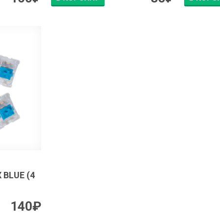
 BLUE (4
140
₽