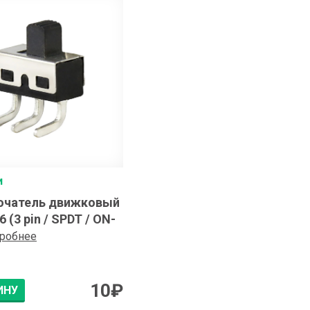
и
ючатель движковый
 (3 pin / SPDT / ON-
робнее
10
₽
ИНУ