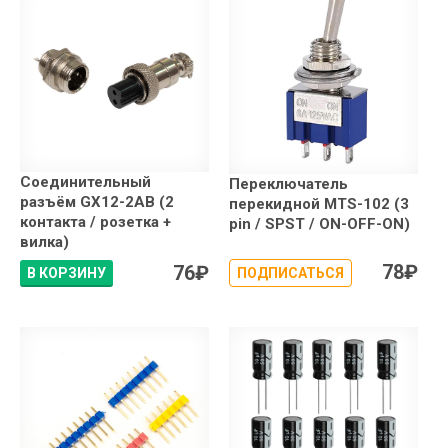
Соединительный
Переключатель
разъём GX12-2AB (2
перекидной MTS-102 (3
контакта / розетка +
pin / SPST / ON-OFF-ON)
вилка)
78
₽
76
₽
В КОРЗИНУ
ПОДПИСАТЬСЯ