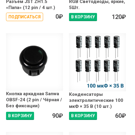
Разъём JST ZH1.5
RGB Светодиоды, яркие,
«Папа» (12 pin / 4 шт.)
5Шт.
0
₽
120
₽
ПОДПИСАТЬСЯ
В КОРЗИНУ
Кнопка аркадная Sanwa
Конденсаторы
OBSF-24 (2 pin / Чёрная /
электролитические 100
Без фиксации)
мкФ × 35 В (10 шт.)
90
₽
60
₽
В КОРЗИНУ
В КОРЗИНУ