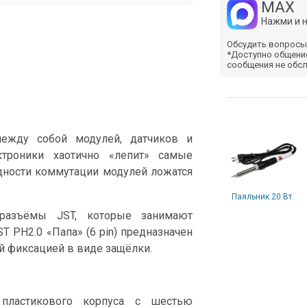
MAX
Нажми и 
Обсудить вопросы
*Доступно общени
сообщения не обс
между собой модулей, датчиков и
ктроники хаотично «лепит» самые
дности коммутации модулей ложатся
Паяльник 20 Вт.
разъёмы JST, которые занимают
T PH2.0 «Папа» (6 pin) предназначен
й фиксацией в виде защёлки.
пластикового корпуса с шестью