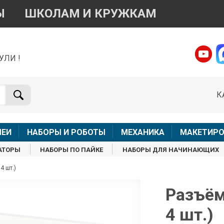
Ы
ШКОЛАМ И КРУЖКАМ
УЛИ !
о вопросам приобретения товара
Telegram
WhatsApp
К
+7 968 454 17 38
+7 968 454 17 38
Доступно общение только текстовыми сообщениями,
Онлай
вонки и аудио сообщения не обслуживаются
ЛЕИ
НАБОРЫ И РОБОТЫ
МЕХАНИКА
МАКЕТИРО
Менеджер
Менеджер
АТОРЫ
НАБОРЫ ПО ПАЙКЕ
НАБОРЫ ДЛЯ НАЧИНАЮЩИХ
shop@iarduino.ru
8 (499) 500-14-56
4 шт.)
о техническим вопросам
Разъём 
4 шт.)
Консультант