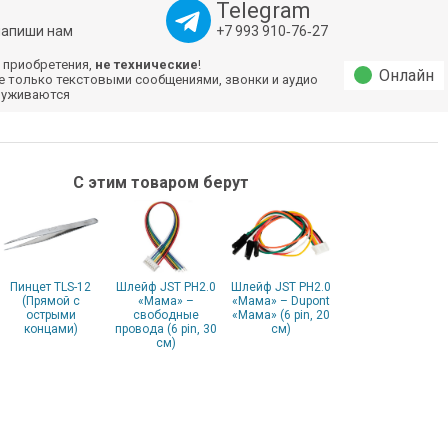
Telegram
напиши нам
+7 993 910‑76‑27
 приобретения,
не технические
!
Онлайн
е только текстовыми сообщениями, звонки и аудио
луживаются
С этим товаром берут
Пинцет TLS-12
Шлейф JST PH2.0
Шлейф JST PH2.0
(Прямой с
«Мама» –
«Мама» – Dupont
острыми
свободные
«Мама» (6 pin, 20
концами)
провода (6 pin, 30
см)
см)