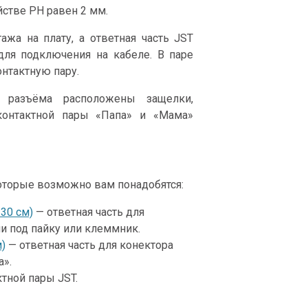
стве PH равен 2 мм.
жа на плату, а ответная часть JST
для подключения на кабеле. В паре
нтактную пару.
 разъёма расположены защелки,
контактной пары «Папа» и «Мама»
оторые возможно вам понадобятся:
30 см)
— ответная часть для
и под пайку или клеммник.
м)
— ответная часть для конектора
а».
тной пары JST.