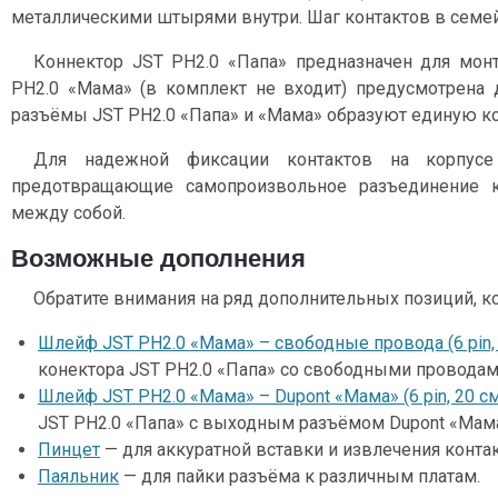
металлическими штырями внутри. Шаг контактов в семей
Коннектор JST PH2.0 «Папа» предназначен для монта
PH2.0 «Мама» (в комплект не входит) предусмотрена 
разъёмы JST PH2.0 «Папа» и «Мама» образуют единую ко
Для надежной фиксации контактов на корпусе
предотвращающие самопроизвольное разъединение 
между собой.
Возможные дополнения
Обратите внимания на ряд дополнительных позиций, к
Шлейф JST PH2.0 «Мама» – свободные провода (6 pin, 
конектора JST PH2.0 «Папа» со свободными проводам
Шлейф JST PH2.0 «Мама» – Dupont «Мама» (6 pin, 20 с
JST PH2.0 «Папа» с выходным разъёмом Dupont «Мам
Пинцет
— для аккуратной вставки и извлечения контак
Паяльник
— для пайки разъёма к различным платам.