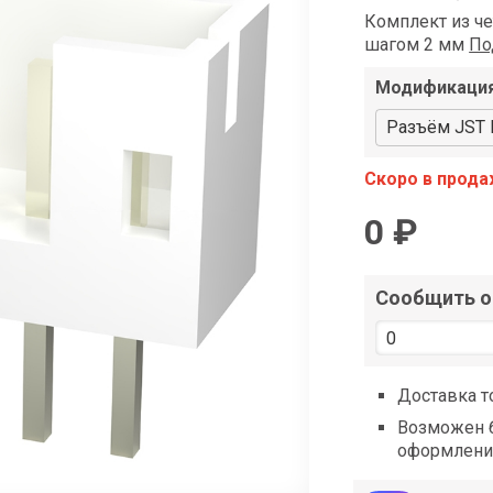
shop@iarduino.ru
Комплект из ч
шагом 2 мм
По
Модификаци
Разъём JST P
Скоро в прод
0 ₽
Сообщить о 
Доставка т
Возможен б
оформлени