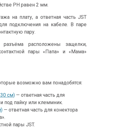
стве PH равен 2 мм.
жа на плату, а ответная часть JST
для подключения на кабеле. В паре
нтактную пару.
 разъёма расположены защелки,
контактной пары «Папа» и «Мама»
оторые возможно вам понадобятся:
30 см)
— ответная часть для
и под пайку или клеммник.
м)
— ответная часть для конектора
а».
тной пары JST.