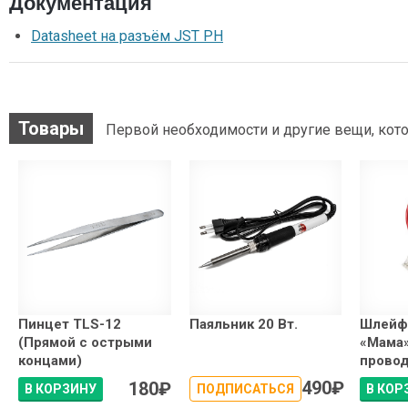
Документация
Datasheet на разъём JST PH
Товары
Первой необходимости и другие вещи, кото
Пинцет TLS-12
Паяльник 20 Вт.
Шлейф
(Прямой с острыми
«Мама
концами)
провода
490
₽
180
₽
В КОРЗИНУ
ПОДПИСАТЬСЯ
В КОР