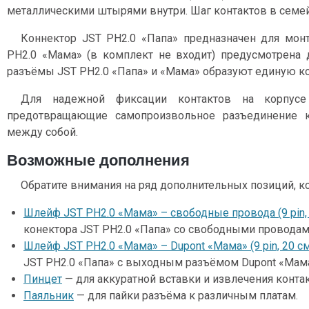
металлическими штырями внутри. Шаг контактов в семей
Коннектор JST PH2.0 «Папа» предназначен для монта
PH2.0 «Мама» (в комплект не входит) предусмотрена 
разъёмы JST PH2.0 «Папа» и «Мама» образуют единую ко
Для надежной фиксации контактов на корпусе
предотвращающие самопроизвольное разъединение 
между собой.
Возможные дополнения
Обратите внимания на ряд дополнительных позиций, к
Шлейф JST PH2.0 «Мама» – свободные провода (9 pin, 
конектора JST PH2.0 «Папа» со свободными проводам
Шлейф JST PH2.0 «Мама» – Dupont «Мама» (9 pin, 20 с
JST PH2.0 «Папа» с выходным разъёмом Dupont «Мам
Пинцет
— для аккуратной вставки и извлечения контак
Паяльник
— для пайки разъёма к различным платам.