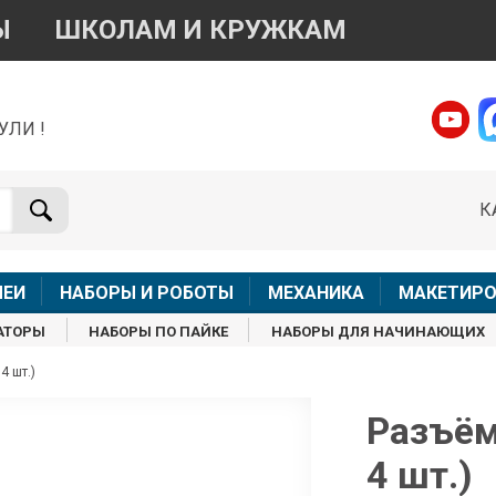
Ы
ШКОЛАМ И КРУЖКАМ
УЛИ !
о вопросам приобретения товара
Telegram
WhatsApp
К
+7 968 454 17 38
+7 968 454 17 38
Доступно общение только текстовыми сообщениями,
Офлай
вонки и аудио сообщения не обслуживаются
ЛЕИ
НАБОРЫ И РОБОТЫ
МЕХАНИКА
МАКЕТИРО
Менеджер
Менеджер
АТОРЫ
НАБОРЫ ПО ПАЙКЕ
НАБОРЫ ДЛЯ НАЧИНАЮЩИХ
shop@iarduino.ru
8 (499) 500-14-56
4 шт.)
о техническим вопросам
Разъём 
4 шт.)
Консультант