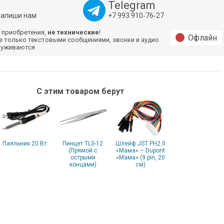
Telegram
напиши нам
+7 993 910‑76‑27
 приобретения,
не технические
!
Офлайн
е только текстовыми сообщениями, звонки и аудио
луживаются
С этим товаром берут
Паяльник 20 Вт.
Пинцет TLS-12
Шлейф JST PH2.0
(Прямой с
«Мама» – Dupont
острыми
«Мама» (9 pin, 20
концами)
см)