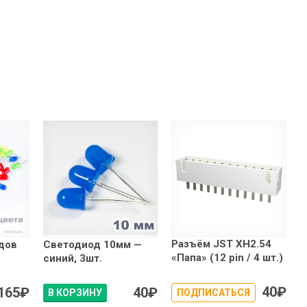
Разъём JST XH2.54
дов
Светодиод 10мм —
«Папа» (12 pin / 4 шт.)
синий, 3шт.
40
₽
165
₽
40
₽
В КОРЗИНУ
ПОДПИСАТЬСЯ