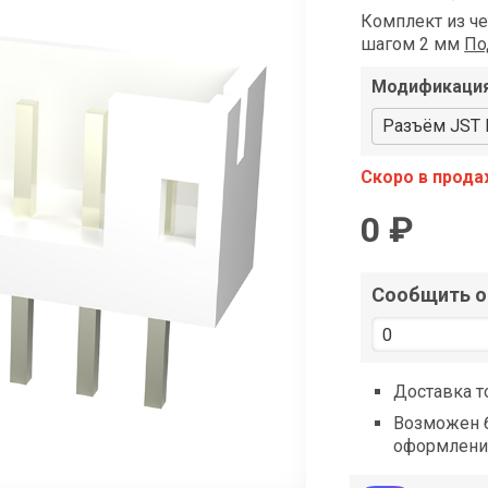
shop@iarduino.ru
Комплект из ч
шагом 2 мм
По
Модификаци
Разъём JST P
Скоро в прод
0 ₽
Сообщить о 
Доставка т
Возможен б
оформлени