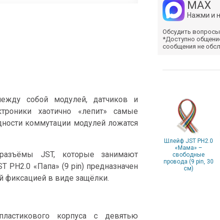
MAX
Нажми и 
Обсудить вопросы
*Доступно общени
сообщения не обс
между собой модулей, датчиков и
ктроники хаотично «лепит» самые
дности коммутации модулей ложатся
Шлейф JST PH2.0
«Мама» –
разъёмы JST, которые занимают
свободные
провода (9 pin, 30
T PH2.0 «Папа» (9 pin) предназначен
см)
й фиксацией в виде защёлки.
пластикового корпуса с девятью