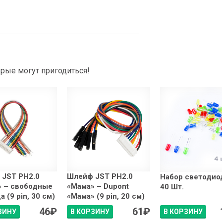
рые могут пригодиться!
 JST PH2.0
Шлейф JST PH2.0
Набор светодио
» – свободные
«Мама» – Dupont
40 Шт.
 (9 pin, 30 см)
«Мама» (9 pin, 20 см)
46
₽
61
₽
ЗИНУ
В КОРЗИНУ
В КОРЗИНУ