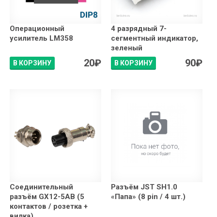
Операционный
4 разрядный 7-
усилитель LM358
сегментный индикатор,
зеленый
20
₽
90
₽
В КОРЗИНУ
В КОРЗИНУ
Соединительный
Разъём JST SH1.0
разъём GX12-5AB (5
«Папа» (8 pin / 4 шт.)
контактов / розетка +
вилка)