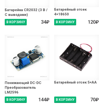
Батарейный отсек
Батарейка CR2032 (3 В /
4×18650
С выводами)
34
₽
120
₽
В КОРЗИНУ
В КОРЗИНУ
Батарейный отсек 5×АА
Понижающий DC-DC
Преобразователь
LM2596
144
₽
70
₽
В КОРЗИНУ
В КОРЗИНУ