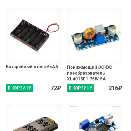
Батарейный отсек 6×АA
Понижающий DC-DC
преобразователь
XL4015E1 75W 5А
72
₽
216
₽
В КОРЗИНУ
В КОРЗИНУ