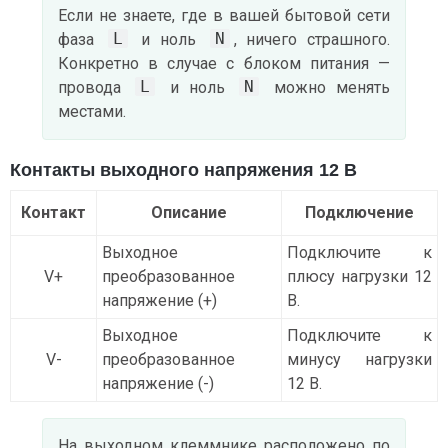
Если не знаете, где в вашей бытовой сети
L
N
фаза
и ноль
, ничего страшного.
Конкретно в случае с блоком питания —
L
N
провода
и ноль
можно менять
местами.
Контакты выходного напряжения 12 В
Контакт
Описание
Подключение
Выходное
Подключите к
V+
преобразованное
плюсу нагрузки 12
напряжение (+)
В.
Выходное
Подключите к
V-
преобразованное
минусу нагрузки
напряжение (-)
12 В.
На выходном клеммнике расположено по