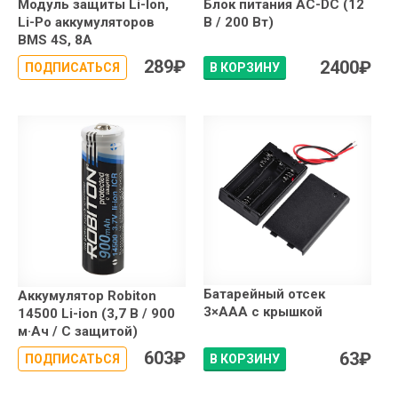
Модуль защиты Li-Ion,
Блок питания AC-DC (12
Li-Po аккумуляторов
В / 200 Вт)
BMS 4S, 8A
289
₽
2400
₽
ПОДПИСАТЬСЯ
В КОРЗИНУ
Батарейный отсек
Аккумулятор Robiton
3×АAA с крышкой
14500 Li-ion (3,7 В / 900
м·Ач / С защитой)
603
₽
63
₽
ПОДПИСАТЬСЯ
В КОРЗИНУ