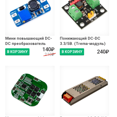
Мини повышающий DC-
Понижающий DC-DC
DC преобразователь
3.3/5В. (Trema-модуль)
140
₽
240
₽
В КОРЗИНУ
В КОРЗИНУ
210
₽