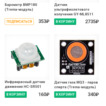
Барометр BMP180
Датчик
(Trema-модуль)
ультрафиолетового
излучения GY-ML8511
353
₽
2735
₽
ПОДПИСАТЬСЯ
В КОРЗИНУ
Инфракрасный датчик
Датчик газа MQ3 - паров
движения HC-SR501
спирта (Trema-модуль)
160
₽
340
₽
В КОРЗИНУ
В КОРЗИНУ