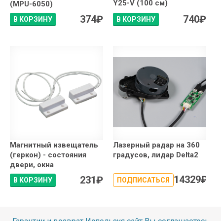
Y25-V (100 см)
(MPU-6050)
374
₽
740
₽
В КОРЗИНУ
В КОРЗИНУ
Магнитный извещатель
Лазерный радар на 360
(геркон) - состояния
градусов, лидар Delta2
двери, окна
14329
₽
231
₽
В КОРЗИНУ
ПОДПИСАТЬСЯ