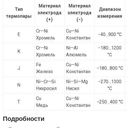
Материал
Материал
Тип
Диапазон
электрода
электрода
термопары
измерения
(+)
(−)
Cr—Ni
Cu—Ni
E
−40…900 °C
Хромель
Константан
Cr—Ni
Ni—Al
−180…1200
K
Хромель
Алюмель
°C
Fe
Cu—Ni
J
−180…800 °C
Железо
Константан
Ni—Cr—Si
Ni—Si—Mg
−270…1300
N
Нихросил
Нисил
°C
Cu
Cu—Ni
T
−250…400 °C
Медь
Константан
Подробности