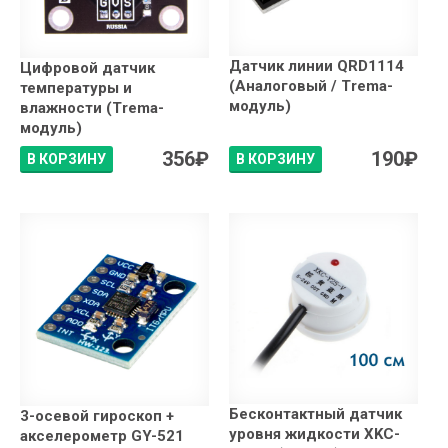
Датчик линии QRD1114
Цифровой датчик
(Аналоговый / Trema-
температуры и
модуль)
влажности (Trema-
модуль)
356
₽
190
₽
В КОРЗИНУ
В КОРЗИНУ
Бесконтактный датчик
3-осевой гироскоп +
уровня жидкости XKC-
акселерометр GY-521