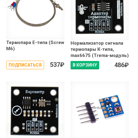
Термопара E-типа (Screw
Нормализатор сигнала
М6)
термопары К-типа,
max6675 (Trema-модуль)
537
₽
486
₽
ПОДПИСАТЬСЯ
В КОРЗИНУ