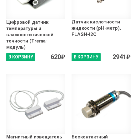
Датчик кислотности
Цифровой датчик
жидкости (pH-метр),
температуры и
FLASH-I2C
влажности высокой
точности (Trema-
модуль)
620
₽
2941
₽
В КОРЗИНУ
В КОРЗИНУ
Магнитный извещатель
Бесконтактный