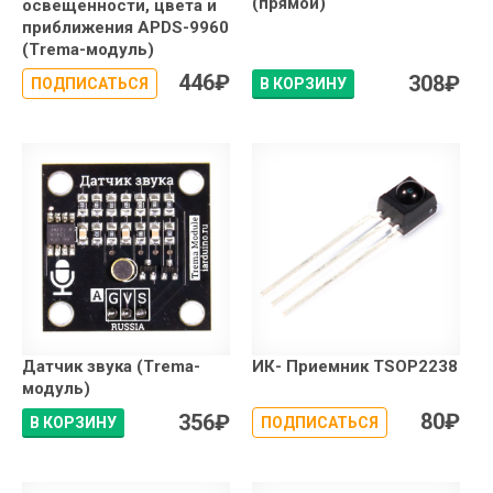
(прямой)
освещенности, цвета и
приближения APDS-9960
(Trema-модуль)
446
₽
308
₽
ПОДПИСАТЬСЯ
В КОРЗИНУ
Датчик звука (Trema-
ИК- Приемник TSOP2238
модуль)
80
₽
356
₽
В КОРЗИНУ
ПОДПИСАТЬСЯ