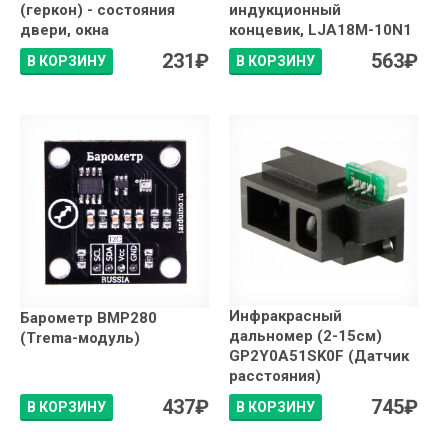
(геркон) - состояния
индукционный
двери, окна
концевик, LJA18M-10N1
231
₽
563
₽
В КОРЗИНУ
В КОРЗИНУ
Инфракрасный
Барометр BMP280
дальномер (2-15см)
(Trema-модуль)
GP2Y0A51SK0F (Датчик
расстояния)
437
₽
745
₽
В КОРЗИНУ
В КОРЗИНУ