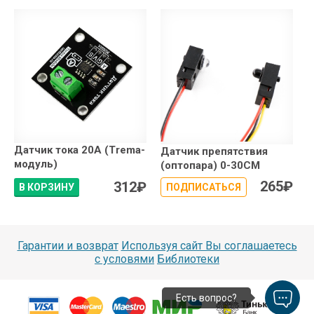
Датчик тока 20А (Trema-
Датчик препятствия
модуль)
(оптопара) 0-30CM
265
₽
312
₽
В КОРЗИНУ
ПОДПИСАТЬСЯ
Гарантии и возврат
Используя сайт Вы соглашаетесь
с условями
Библиотеки
Есть вопрос?