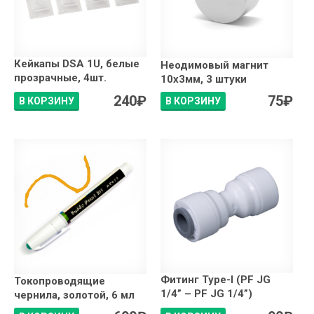
Кейкапы DSA 1U, белые
Неодимовый магнит
прозрачные, 4шт.
10x3мм, 3 штуки
240
₽
75
₽
В КОРЗИНУ
В КОРЗИНУ
Фитинг Type-I (PF JG
Токопроводящие
1/4” – PF JG 1/4”)
чернила, золотой, 6 мл