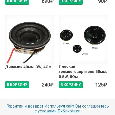
690
₽
90
₽
В КОРЗИНУ
В КОРЗИНУ
Плоский
Динамик 40мм, 3W, 4Ом.
громкоговоритель 50мм,
0.5W, 8Ом
240
₽
125
₽
В КОРЗИНУ
В КОРЗИНУ
Гарантии и возврат
Используя сайт Вы соглашаетесь
с условями
Библиотеки