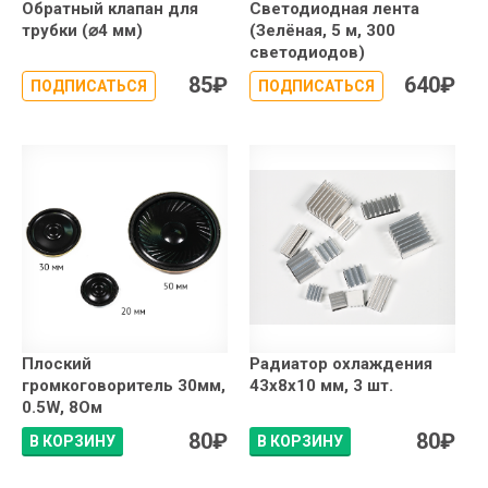
Обратный клапан для
Светодиодная лента
трубки (⌀4 мм)
(Зелёная, 5 м, 300
светодиодов)
85
₽
640
₽
ПОДПИСАТЬСЯ
ПОДПИСАТЬСЯ
Плоский
Радиатор охлаждения
громкоговоритель 30мм,
43x8x10 мм, 3 шт.
0.5W, 8Ом
80
₽
80
₽
В КОРЗИНУ
В КОРЗИНУ