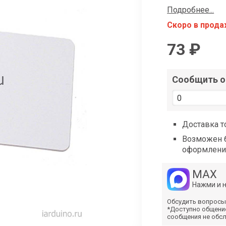
shop@iarduino.ru
Подробнее...
Скоро в прод
73 ₽
Сообщить о 
Доставка т
Возможен б
оформлени
MAX
Нажми и 
Обсудить вопросы
*Доступно общени
сообщения не обс