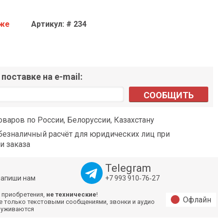
аже
Артикул: # 234
поставке на e-mail:
СООБЩИТЬ
оваров по России, Белоруссии, Казахстану
езналичный расчёт для юридических лиц при
и заказа
Telegram
напиши нам
+7 993 910‑76‑27
 приобретения,
не технические
!
Офлайн
е только текстовыми сообщениями, звонки и аудио
луживаются