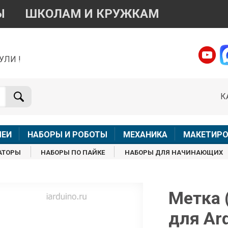
Ы
ШКОЛАМ И КРУЖКАМ
УЛИ !
о вопросам приобретения товара
Telegram
WhatsApp
К
+7 968 454 17 38
+7 968 454 17 38
Доступно общение только текстовыми сообщениями,
Офлай
вонки и аудио сообщения не обслуживаются
ЛЕИ
НАБОРЫ И РОБОТЫ
МЕХАНИКА
МАКЕТИРО
Менеджер
Менеджер
АТОРЫ
НАБОРЫ ПО ПАЙКЕ
НАБОРЫ ДЛЯ НАЧИНАЮЩИХ
shop@iarduino.ru
8 (499) 500-14-56
о техническим вопросам
Метка 
для Ar
Консультант