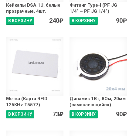
Кейкапы DSA 1U, белые
Фитинг Type-I (PF JG
прозрачные, 4шт.
1/4” – PF JG 1/4”)
240
₽
90
₽
В КОРЗИНУ
В КОРЗИНУ
Метка (Карта RFID
Динамик 1Вт, 8Ом, 20мм
125KHz T5577)
(самоклеющийся)
73
₽
90
₽
В КОРЗИНУ
В КОРЗИНУ