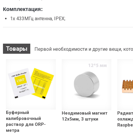
Комплектация:
1x 433МГц антенна, IPEX;
Товары
Первой необходимости и другие вещи, кото
Буферный
Неодимовый магнит
Радиа
калибровочный
12x5мм, 3 штуки
охлаж
раствор для ORP-
Raspbe
метра