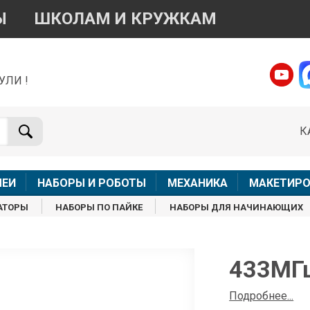
Ы
ШКОЛАМ И КРУЖКАМ
УЛИ !
о вопросам приобретения товара
Telegram
WhatsApp
К
+7 968 454 17 38
+7 968 454 17 38
Доступно общение только текстовыми сообщениями,
Офлай
вонки и аудио сообщения не обслуживаются
ЛЕИ
НАБОРЫ И РОБОТЫ
МЕХАНИКА
МАКЕТИРО
Менеджер
Менеджер
АТОРЫ
НАБОРЫ ПО ПАЙКЕ
НАБОРЫ ДЛЯ НАЧИНАЮЩИХ
shop@iarduino.ru
8 (499) 500-14-56
о техническим вопросам
433МГц
Консультант
Подробнее...