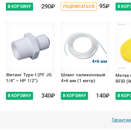
95
₽
290
₽
В КОРЗИНУ
ПОДПИСАТЬСЯ
В КОР
Фитинг Type-I (PF JG
Шланг cиликоновый
Метка 
1/4” – НР 1/2”)
4×6 мм (1 метр)
RFID (
340
₽
140
₽
В КОРЗИНУ
В КОРЗИНУ
В КОР
Гарантии