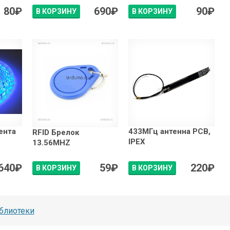
80
₽
690
₽
90
₽
В КОРЗИНУ
В КОРЗИНУ
ента
433МГц антенна PCB,
RFID Брелок
IPEX
13.56MHZ
640
₽
59
₽
220
₽
В КОРЗИНУ
В КОРЗИНУ
блиотеки