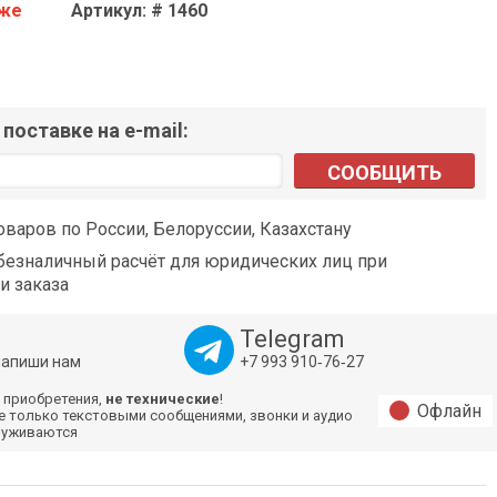
аже
Артикул: # 1460
поставке на e-mail:
СООБЩИТЬ
оваров по России, Белоруссии, Казахстану
езналичный расчёт для юридических лиц при
и заказа
Telegram
напиши нам
+7 993 910‑76‑27
 приобретения,
не технические
!
Офлайн
е только текстовыми сообщениями, звонки и аудио
луживаются