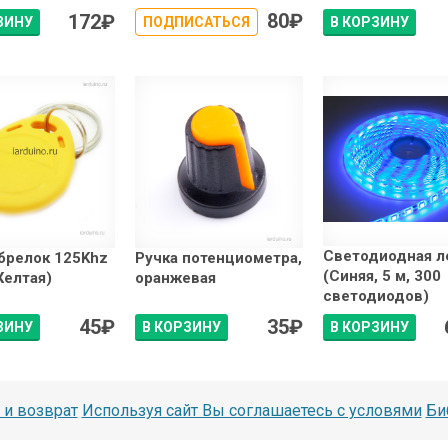
80
₽
172
₽
ЗИНУ
ПОДПИСАТЬСЯ
В КОРЗИНУ
Светодиодная л
брелок 125Khz
Ручка потенциометра,
(Синяя, 5 м, 300
Желтая)
оранжевая
светодиодов)
45
₽
35
₽
ЗИНУ
В КОРЗИНУ
В КОРЗИНУ
 и возврат
Используя сайт Вы соглашаетесь с условями
Би