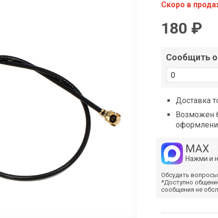
shop@iarduino.ru
Скоро в прод
180 ₽
Сообщить о 
Доставка т
Возможен б
оформлени
MAX
Нажми и 
Обсудить вопросы
*Доступно общени
сообщения не обс