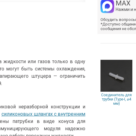
MAX
Нажми и 
Обсудить вопросы
*Доступно общени
сообщения не обс
а жидкости или газов только в одну
то могут быть системы охлаждения,
 запирающего штуцера — ограничить
.
Соединитель для
трубки (Type-I, ⌀4
мм)
ковой неразборной конструкции и
в
силиконовых шлангах с внутренним
жены патрубки в виде конуса для
ммуницирующего модуля надежно
ную работу перекачки жидкости.