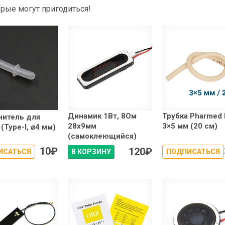
рые могут пригодиться!
Динамик 1Вт, 8Ом
Трубка Pharmed
нитель для
28x9мм
3×5 мм (20 см)
(Type-I, ⌀4 мм)
(самоклеющийся)
10
₽
120
₽
ИСАТЬСЯ
В КОРЗИНУ
ПОДПИСАТЬСЯ