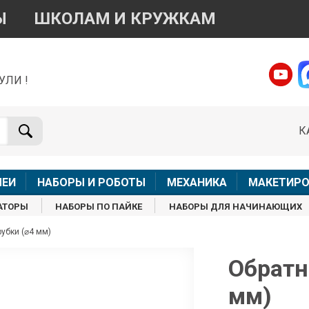
Ы
ШКОЛАМ И КРУЖКАМ
УЛИ !
о вопросам приобретения товара
Telegram
WhatsApp
К
+7 968 454 17 38
+7 968 454 17 38
Доступно общение только текстовыми сообщениями,
Офлай
вонки и аудио сообщения не обслуживаются
ЛЕИ
НАБОРЫ И РОБОТЫ
МЕХАНИКА
МАКЕТИРО
Менеджер
Менеджер
АТОРЫ
НАБОРЫ ПО ПАЙКЕ
НАБОРЫ ДЛЯ НАЧИНАЮЩИХ
shop@iarduino.ru
8 (499) 500-14-56
убки (⌀4 мм)
о техническим вопросам
Обратн
мм)
Консультант