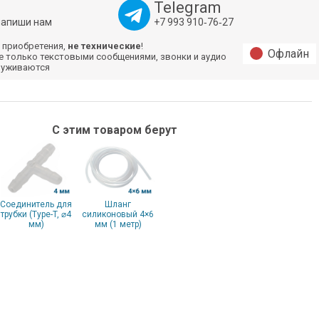
Telegram
напиши нам
+7 993 910‑76‑27
 приобретения,
не технические
!
Офлайн
е только текстовыми сообщениями, звонки и аудио
луживаются
С этим товаром берут
Соединитель для
Шланг
трубки (Type-T, ⌀4
cиликоновый 4×6
мм)
мм (1 метр)