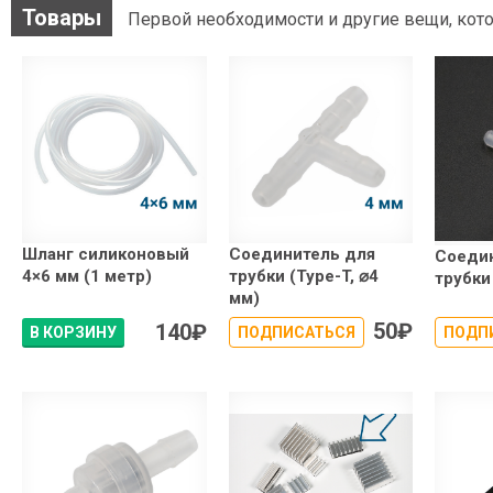
Товары
Первой необходимости и другие вещи, кото
Шланг cиликоновый
Соединитель для
Соеди
4×6 мм (1 метр)
трубки (Type-T, ⌀4
трубки 
мм)
50
₽
140
₽
В КОРЗИНУ
ПОДПИСАТЬСЯ
ПОДП