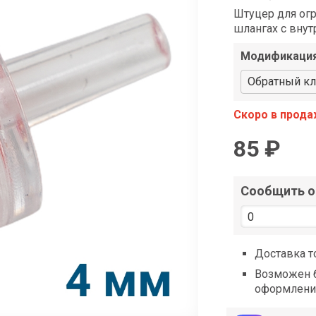
shop@iarduino.ru
Штуцер для огр
шлангах с вну
Модификаци
Обратный кл
Скоро в прод
85 ₽
Сообщить о 
Доставка т
Возможен б
оформлени