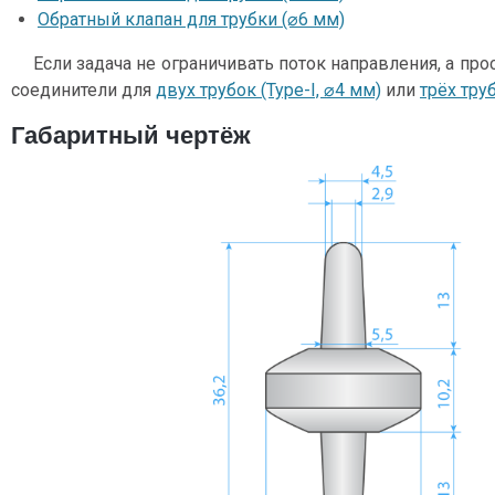
Обратный клапан для трубки (⌀6 мм)
Если задача не ограничивать поток направления, а про
соединители для
двух трубок (Type-I, ⌀4 мм)
или
трёх труб
Габаритный чертёж