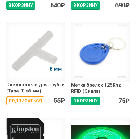
640
₽
690
₽
В КОРЗИНУ
В КОРЗИНУ
Соединитель для трубки
Метка брелок 125Khz
(Type-T, ⌀6 мм)
RFID (Синяя)
55
₽
75
₽
ПОДПИСАТЬСЯ
В КОРЗИНУ