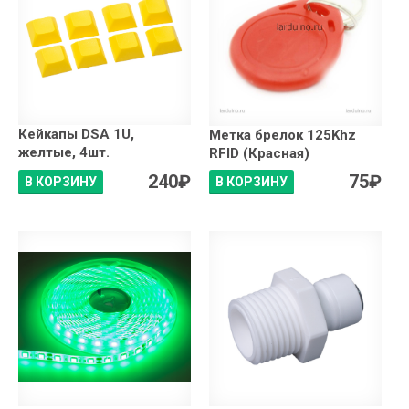
Кейкапы DSA 1U,
Метка брелок 125Khz
желтые, 4шт.
RFID (Красная)
240
₽
75
₽
В КОРЗИНУ
В КОРЗИНУ