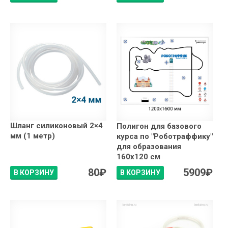
Шланг cиликоновый 2×4
Полигон для базового
мм (1 метр)
курса по "Роботраффику"
для образования
160x120 см
80
₽
5909
₽
В КОРЗИНУ
В КОРЗИНУ