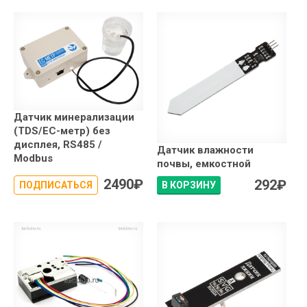
Датчик минерализации
(TDS/EC-метр) без
дисплея, RS485 /
Датчик влажности
Modbus
почвы, емкостной
2490
₽
292
₽
ПОДПИСАТЬСЯ
В КОРЗИНУ