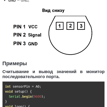
GND
— GND;
Примеры
Считывание и вывод значений в монитор
последовательного порта.
int
 sensorPin 
=
 A0
;
void
 setup
()
{
Serial
.
begin
(
9600
);
}
void
 loop
()
{