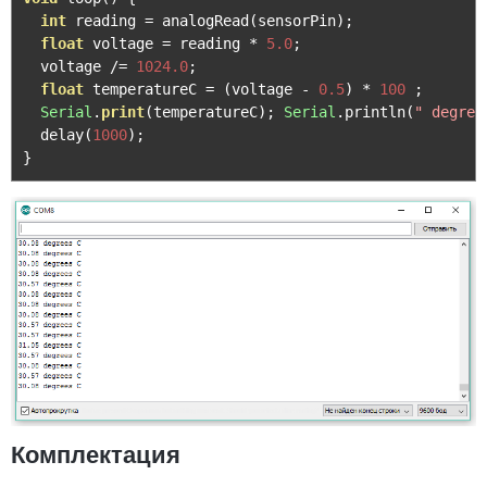
int
 reading 
=
 analogRead
(
sensorPin
);
float
 voltage 
=
 reading 
*
5.0
;
  voltage 
/=
1024.0
;
float
 temperatureC 
=
(
voltage 
-
0.5
)
*
100
;
Serial
.
print
(
temperatureC
);
Serial
.
println
(
" degree
  delay
(
1000
);
}
Комплектация