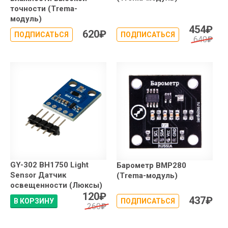
точности (Trema-
модуль)
454
₽
620
₽
ПОДПИСАТЬСЯ
ПОДПИСАТЬСЯ
640
₽
GY-302 BH1750 Light
Барометр BMP280
Sensor Датчик
(Trema-модуль)
освещенности (Люксы)
120
₽
437
₽
В КОРЗИНУ
ПОДПИСАТЬСЯ
260
₽