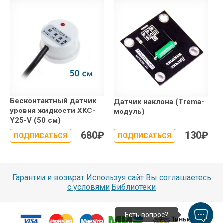
Бесконтактный датчик
Датчик наклона (Trema-
уровня жидкости XKC-
модуль)
Y25-V (50 см)
680
₽
130
₽
ПОДПИСАТЬСЯ
ПОДПИСАТЬСЯ
Гарантии и возврат
Используя сайт Вы соглашаетесь
с условями
Библиотеки
Есть вопрос?