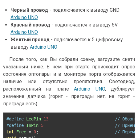
Черный провод
- подключается к выводу GND
Arduino UNO
.
Красный провод
- подключается к выводу 5V
Arduino UNO
.
Желтый провод
- подключается к 5 цифровому
выводу
Arduino UNO
После того, как Вы собрали схему, загрузите скетч
указанный ниже. В нем при старте происходит опрос
состояния оптопары и в мониторе порта отображается
наличие или отсутствие препятствия. Светодиод,
расположенный на плате
Arduino UNO
, дублирует
значение датчика (горит - преграды нет, не горит -
преграда есть).
#define
LedPin
13
// Обозна
#define
InPin
5
// Приёмн
int
Free
=
0
;
// Переме