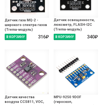
Датчик освещенности,
Датчик газа MQ-2 -
люксметр, FLASH-I2C
широкого спектра газов
(Trema-модуль)
(Trema-модуль)
316
₽
340
₽
В КОРЗИНУ
В КОРЗИНУ
Датчик качества
MPU-9250 9DOF
воздуха CCS811, VOC,
(гироскоп,