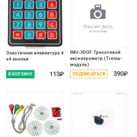
IMU-3DOF Трехосевой
Эластичная клавиатура 4
акселерометр (Trema-
x4 кнопки
модуль)
390
₽
113
₽
В КОРЗИНУ
ПОДПИСАТЬСЯ