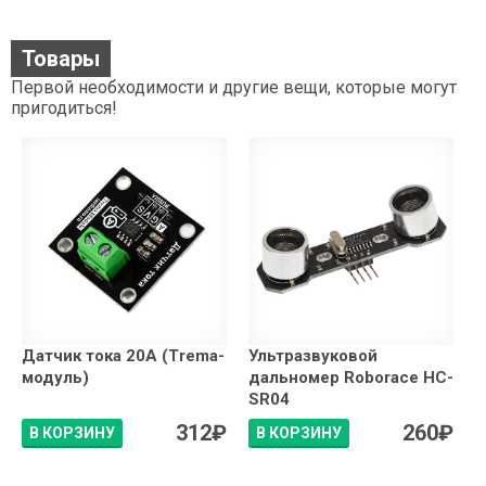
Товары
Первой необходимости и другие вещи, которые могут
пригодиться!
Датчик тока 20А (Trema-
Ультразвуковой
модуль)
дальномер Roborace HC-
SR04
312
₽
260
₽
В КОРЗИНУ
В КОРЗИНУ