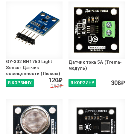
GY-302 BH1750 Light
Датчик тока 5А (Trema-
Sensor Датчик
модуль)
освещенности (Люксы)
120
₽
308
₽
В КОРЗИНУ
В КОРЗИНУ
260
₽