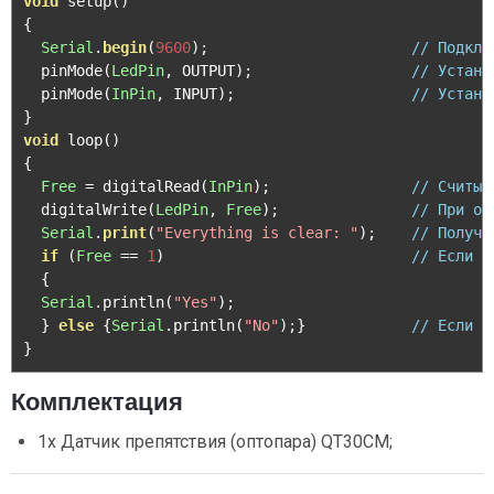
void
 setup
()
{
Serial
.
begin
(
9600
);
// Подклю
  pinMode
(
LedPin
,
 OUTPUT
);
// Устана
  pinMode
(
InPin
,
 INPUT
);
// Устана
}
void
 loop
()
{
Free
=
 digitalRead
(
InPin
);
// Считыв
  digitalWrite
(
LedPin
,
Free
);
// При от
Serial
.
print
(
"Everything is clear: "
);
// Получа
if
(
Free
==
1
)
// Если 1
{
Serial
.
println
(
"Yes"
);
}
else
{
Serial
.
println
(
"No"
);}
// Если 0
}
Комплектация
1x Датчик препятствия (оптопара) QT30CM;