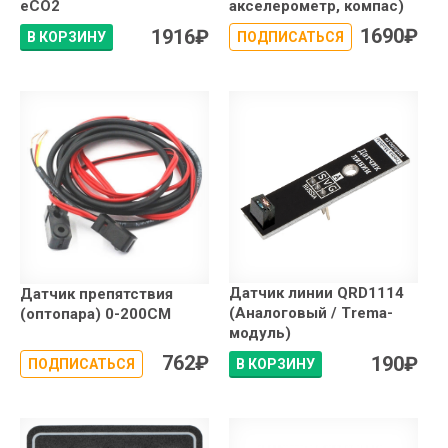
eCO2
акселерометр, компас)
1690
₽
1916
₽
В КОРЗИНУ
ПОДПИСАТЬСЯ
Датчик линии QRD1114
Датчик препятствия
(Аналоговый / Trema-
(оптопара) 0-200CM
модуль)
762
₽
190
₽
ПОДПИСАТЬСЯ
В КОРЗИНУ