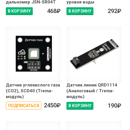
дальномер JSN-SR04T
уровня воды
468
₽
292
₽
В КОРЗИНУ
В КОРЗИНУ
Датчик углекислого газа
Датчик линии QRD1114
(CO2), SCD40 (Trema-
(Аналоговый / Trema-
модуль)
модуль)
2450
₽
190
₽
ПОДПИСАТЬСЯ
В КОРЗИНУ