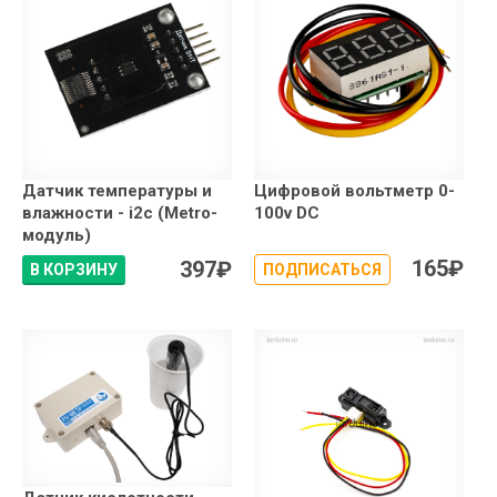
Датчик температуры и
Цифровой вольтметр 0-
влажности - i2c (Metro-
100v DC
модуль)
165
₽
397
₽
В КОРЗИНУ
ПОДПИСАТЬСЯ