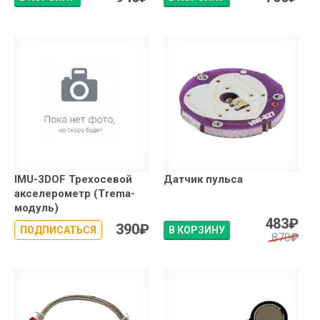
IMU-3DOF Трехосевой
Датчик пульса
акселерометр (Trema-
модуль)
483
₽
390
₽
ПОДПИСАТЬСЯ
В КОРЗИНУ
870
₽