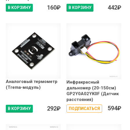
160
₽
442
₽
В КОРЗИНУ
В КОРЗИНУ
Аналоговый термометр
Инфракрасный
(Trema-модуль)
дальномер (20-150см)
GP2Y0A02YK0F (Датчик
расстояния)
594
₽
292
₽
В КОРЗИНУ
ПОДПИСАТЬСЯ