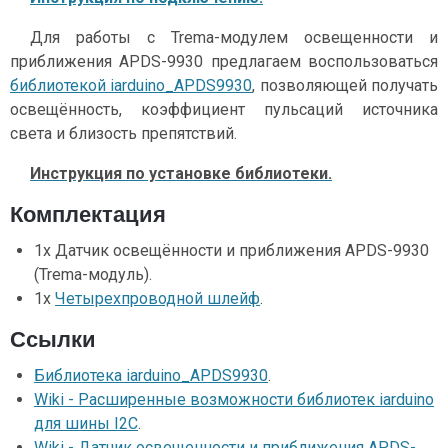
Для работы с Trema-модулем освещенности и
приближения APDS-9930 предлагаем воспользоваться
библиотекой iarduino_APDS9930
, позволяющей получать
освещённость, коэффициент пульсаций источника
света и близость препятствий.
Инструкция по установке библиотеки.
Комплектация
1x Датчик освещённости и приближения APDS-9930
(Trema-модуль).
1x
Четырехпроводной шлейф
.
Ссылки
Библиотека iarduino_APDS9930
.
Wiki - Расширенные возможности библиотек iarduino
для шины I2C
.
Wiki - Датчик освещенности и приближения APDS-