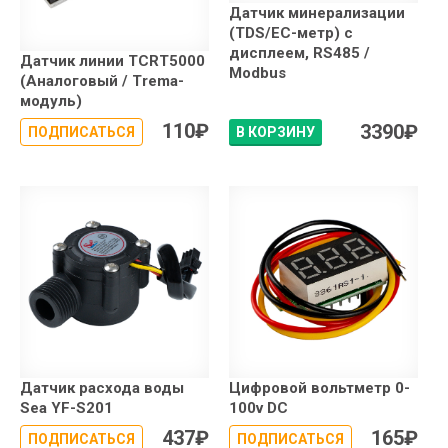
Датчик минерализации
(TDS/EC-метр) с
дисплеем, RS485 /
Датчик линии TCRT5000
Modbus
(Аналоговый / Trema-
модуль)
110
₽
3390
₽
ПОДПИСАТЬСЯ
В КОРЗИНУ
Датчик расхода воды
Цифровой вольтметр 0-
Sea YF-S201
100v DC
437
₽
165
₽
ПОДПИСАТЬСЯ
ПОДПИСАТЬСЯ