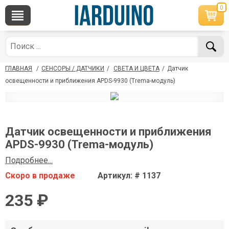
0
×
По вопросам приобретения товара
Telegram
WhatsApp
+7 968 454 17 38
+7 968 454 17 38
ГЛАВНАЯ
/
СЕНСОРЫ / ДАТЧИКИ
/
СВЕТА И ЦВЕТА
/
Датчик
*Доступно общение только текстовыми
Офлайн
сообщениями, звонки и аудио сообщения не
освещенности и приближения APDS-9930 (Trema-модуль)
обслуживаются
Менеджер
Менеджер
shop@iarduino.ru
8 (499) 500-14-56
Датчик освещенности и приближения
APDS-9930 (Trema-модуль)
По техническим вопросам
Подробнее...
Скоро в продаже
Артикул: # 1137
Консультант
shop@iarduino.ru
235 ₽