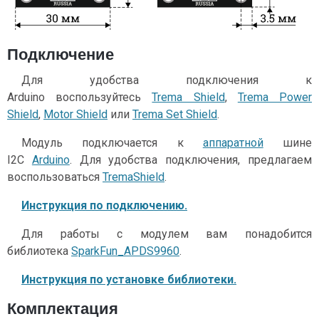
Подключение
Для удобства подключения к
Arduino воспользуйтесь
Trema Shield
,
Trema Power
Shield
,
Motor Shield
или
Trema Set Shield
.
Модуль подключается к
аппаратной
шине
I2C
Arduino
. Для удобства подключения, предлагаем
воспользоваться
TremaShield
.
Инструкция по подключению.
Для работы с модулем вам понадобится
библиотека
SparkFun_APDS9960
.
Инструкция по установке библиотеки.
Комплектация