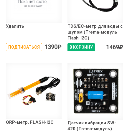
Удалить
TDS/EC-метр для воды с
щупом (Trema-модуль
Flash-I2C)
1390
₽
1469
₽
ПОДПИСАТЬСЯ
В КОРЗИНУ
ORP-метр, FLASH-I2C
Датчик вибрации SW-
420 (Trema-модуль)