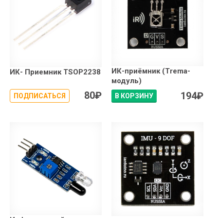
ИК-приёмник (Trema-
ИК- Приемник TSOP2238
модуль)
80
₽
194
₽
ПОДПИСАТЬСЯ
В КОРЗИНУ