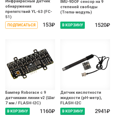
Инфракрасный датчик
IMU-9DOF сенсор на 9
обнаружения
степеней свободы
препятствий YL-63 (FC-
(Trema-модуль)
51)
153
₽
1520
₽
ПОДПИСАТЬСЯ
В КОРЗИНУ
Бампер Roborace с 9
Датчик кислотности
датчиками линии v2 (Шаг
жидкости (pH-метр),
7 мм / FLASH-I2C)
FLASH-I2C
1160
₽
2941
₽
В КОРЗИНУ
В КОРЗИНУ