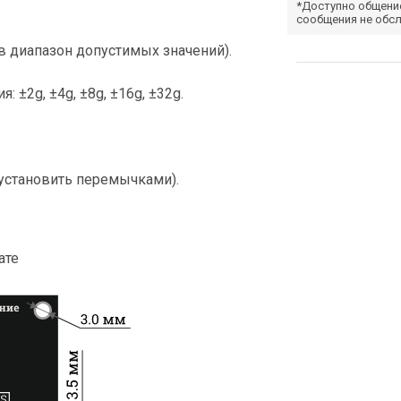
*Доступно общени
сообщения не обс
 в диапазон допустимых значений).
±2g, ±4g, ±8g, ±16g, ±32g.
 установить перемычками).
ате