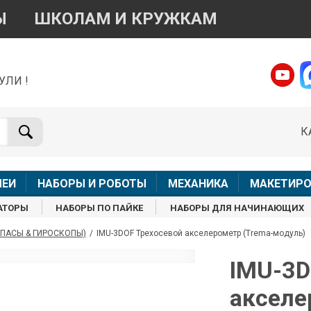
Ы
ШКОЛАМ И КРУЖКАМ
УЛИ !
о вопросам приобретения товара
Telegram
WhatsApp
К
+7 968 454 17 38
+7 968 454 17 38
Доступно общение только текстовыми сообщениями,
Офлай
вонки и аудио сообщения не обслуживаются
ЛЕИ
НАБОРЫ И РОБОТЫ
МЕХАНИКА
МАКЕТИРО
Менеджер
Менеджер
АТОРЫ
НАБОРЫ ПО ПАЙКЕ
НАБОРЫ ДЛЯ НАЧИНАЮЩИХ
shop@iarduino.ru
8 (499) 500-14-56
ПАСЫ & ГИРОСКОПЫ)
/
IMU-3DOF Трехосевой акселерометр (Trema-модуль)
о техническим вопросам
IMU-3D
акселе
Консультант