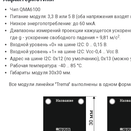
Чип QMA6100
Питание модуля: 3,3 В или 5 В (оба напряжения входят
Низкое энергопотребление: до 60 мкА.
Диапазоны измерений проекции кажущегося ускорения: 
2
где g - ускорение свободного падения = 9,81 м/c
.
Входной уровень «0» на шине I2C: 0 ... 0,15 В.
Входной уровень «1» на шине I2C: Vcc-0,4 ... Vcc В.
Адрес на шине I2C: 0x12 (по умолчанию), 0x13 (можно
Рабочая температура: -40 ... 85 °C.
Габариты модуля 30x30 мм.
Все модули линейки "Trema" выполнены в одном форм