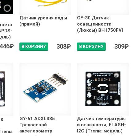
Датчик уровня воды
GY-30 Датчик
(прямой)
освещенности
цвета
(Люксы) BH1750FVI
APDS-
дуль)
446
₽
308
₽
309
₽
В КОРЗИНУ
В КОРЗИНУ
GY-61 ADXL335
Датчик температуры
ик
Трехосевой
и влажности, FLASH-
акселерометр
I2C (Trema-модуль)
Trema