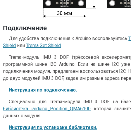
Подключение
Для удобства подключения к Arduino воспользуйтесь
T
Shield
или
Trema Set Shield
.
Trema-модуль IMU 3 DOF (трёхосевой акселеромет
программной шине I2C Arduino. Если на шине I2C уже 
подключения модуля, предлагаем воспользоваться I2C 
до двух модулей IMU 3 DOF, задав им разные адреса пер
Инструкция по подключению.
Специально для Trema-модуля IMU 3 DOF на базе
библиотека iarduino_Position_QMA6100
которая значите
данных с модуля.
Инструкция по установке библиотеки.