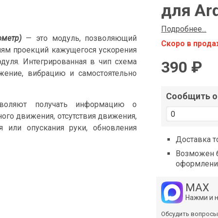
shop@iarduino.ru
для Ar
Подробнее...
ометр)
— это модуль, позволяющий
Скоро в прод
иям проекций кажущегося ускорения
одуля. Интегрированная в чип схема
390 ₽
ижение, вибрацию и самостоятельно
Сообщить о 
воляют получать информацию о
ного движения, отсутствия движения,
ия или опускания руки, обновления
Доставка т
Возможен б
оформлени
MAX
Нажми и 
Обсудить вопросы