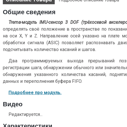
Общие сведения
Trema-модуль IMU-сенсор 3 DOF
(трёхосевой акселер
определять своё положение в пространстве по показан
на оси X, Y и Z. Направление осей указано на плате м
обработки сигнала (ASIC) позволяет распознавать дв
подсчитывать количество касаний и шагов.
Два программируемых выхода прерываний поз
регистрации шага, обнаружении обычного или значитель
обнаружения указанного количества касаний, поднят
данных и переполнения буфера FIFO.
Подробнее про модуль.
Видео
Редактируется...
Характеристики