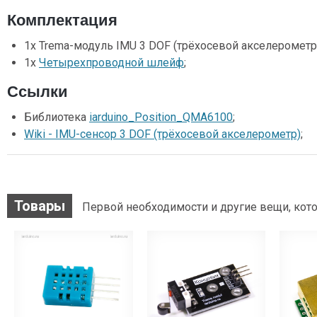
Комплектация
1x Trema-модуль IMU 3 DOF (трёхосевой акселерометр)
1x
Четырехпроводной шлейф
;
Ссылки
Библиотека
iarduino_Position_QMA6100
;
Wiki - IMU-сенсор 3 DOF (трёхосевой акселерометр)
;
Товары
Первой необходимости и другие вещи, кото