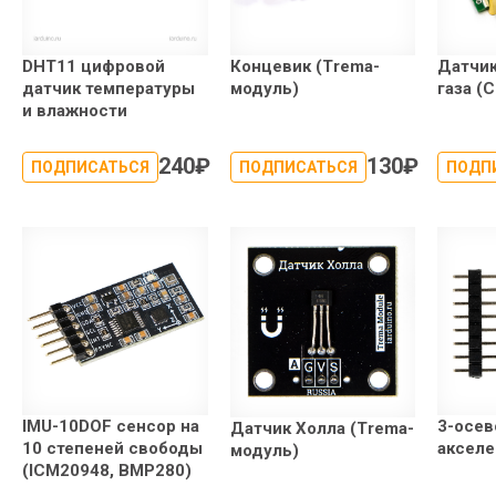
DHT11 цифровой
Концевик (Trema-
Датчик
датчик температуры
модуль)
газа (
и влажности
240
₽
130
₽
ПОДПИСАТЬСЯ
ПОДПИСАТЬСЯ
ПОДП
IMU-10DOF сенсор на
3-осев
Датчик Холла (Trema-
10 степеней свободы
акселе
модуль)
(ICM20948, BMP280)