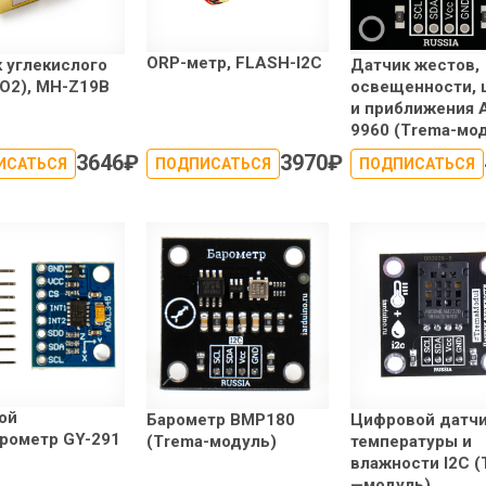
ORP-метр, FLASH-I2C
 углекислого
Датчик жестов,
CO2), MH-Z19B
освещенности, 
и приближения 
9960 (Trema-мо
3646
₽
3970
₽
ИСАТЬСЯ
ПОДПИСАТЬСЯ
ПОДПИСАТЬСЯ
ой
Барометр BMP180
Цифровой датч
рометр GY-291
(Trema-модуль)
температуры и
влажности I2C (
—модуль)