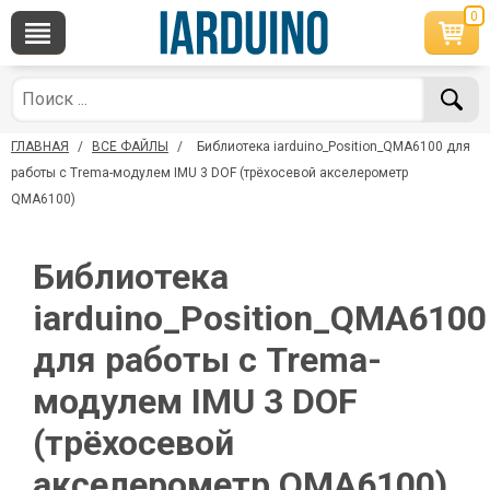
0
×
По вопросам приобретения товара
Telegram
WhatsApp
+7 968 454 17 38
+7 968 454 17 38
ГЛАВНАЯ
/
ВСЕ ФАЙЛЫ
/
Библиотека iarduino_Position_QMA6100 для
*Доступно общение только текстовыми
Офлайн
сообщениями, звонки и аудио сообщения не
работы с Trema-модулем IMU 3 DOF (трёхосевой акселерометр
обслуживаются
QMA6100)
Менеджер
Менеджер
shop@iarduino.ru
8 (499) 500-14-56
Библиотека
iarduino_Position_QMA6100
По техническим вопросам
для работы с Trema-
Консультант
модулем IMU 3 DOF
shop@iarduino.ru
(трёхосевой
акселерометр QMA6100)