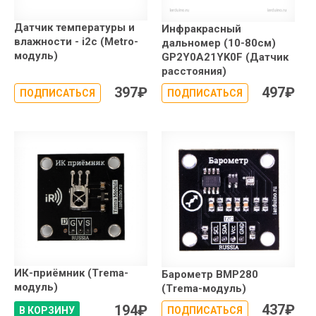
Датчик температуры и
Инфракрасный
влажности - i2c (Metro-
дальномер (10-80см)
модуль)
GP2Y0A21YK0F (Датчик
расстояния)
397
₽
497
₽
ПОДПИСАТЬСЯ
ПОДПИСАТЬСЯ
ИК-приёмник (Trema-
Барометр BMP280
модуль)
(Trema-модуль)
437
₽
194
₽
В КОРЗИНУ
ПОДПИСАТЬСЯ