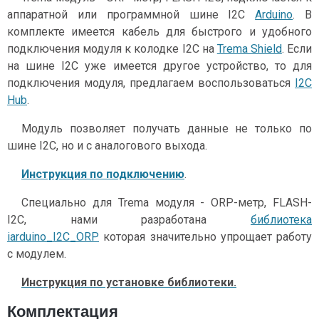
аппаратной или программной шине I2C
Arduino
. В
комплекте имеется кабель для быстрого и удобного
подключения модуля к колодке I2C на
Trema Shield
. Если
на шине I2C уже имеется другое устройство, то для
подключения модуля, предлагаем воспользоваться
I2C
Hub
.
Модуль позволяет получать данные не только по
шине I2C, но и с аналогового выхода.
Инструкция по подключению
.
Специально для Trema модуля - ORP-метр, FLASH-
I2C, нами разработана
библиотека
iarduino_I2C_ORP
которая значительно упрощает работу
с модулем.
Инструкция по установке библиотеки.
Комплектация