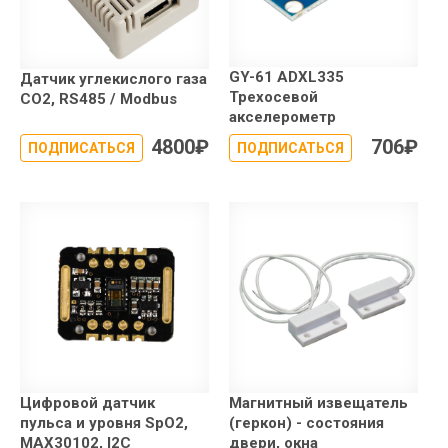
GY-61 ADXL335
Датчик углекислого газа
Трехосевой
CO2, RS485 / Modbus
акселерометр
4800
₽
706
₽
ПОДПИСАТЬСЯ
ПОДПИСАТЬСЯ
Цифровой датчик
Магнитный извещатель
пульса и уровня SpO2,
(геркон) - состояния
MAX30102, I2C
двери, окна