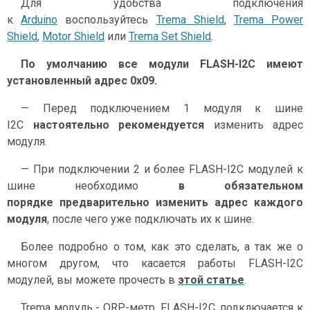
Для удобства подключения
к
Arduino
воспользуйтесь
Trema Shield
,
Trema Power
Shield
,
Motor Shield
или
Trema Set Shield
.
По умолчанию все модули FLASH-I2C имеют
установленный адрес 0х09.
— Перед подключением 1 модуля к шине
I2C
настоятельно рекомендуется
изменить адрес
модуля.
— При подключении 2 и более FLASH-I2C модулей к
шине необходимо
в обязательном
порядке предварительно изменить адрес каждого
модуля
, после чего уже подключать их к шине.
Более подробно о том, как это сделать, а так же о
многом другом, что касается работы FLASH-I2C
модулей, вы можете прочесть в
этой статье
.
Trema модуль - ORP-метр, FLASH-I2C, подключается к