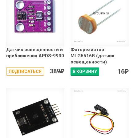
Датчик освещенности и
Фоторезистор
приближения APDS-9930
MLG5516B (датчик
освещенности)
389
₽
16
₽
ПОДПИСАТЬСЯ
В КОРЗИНУ