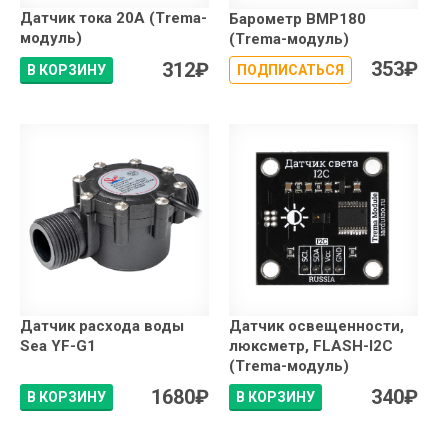
Датчик тока 20А (Trema-
Барометр BMP180
модуль)
(Trema-модуль)
353
₽
312
₽
В КОРЗИНУ
ПОДПИСАТЬСЯ
Датчик расхода воды
Датчик освещенности,
Sea YF-G1
люксметр, FLASH-I2C
(Trema-модуль)
1680
₽
340
₽
В КОРЗИНУ
В КОРЗИНУ