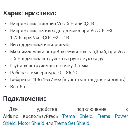
Характеристики:
Напряжение питания Vcc: 5 В или 3,3 В
Напряжение на выходе датчика при Vcc 5В: ~3 ...
1,75В; при Vcc 3,3В: ~2 ... 1В
Выход датчика инверсный
Максимальный потребляемый ток: < 5,3 мА, при Vcc
= 5 В и датчик погружён в грунтовую воду.
Глубина погружения в почву: 65 мм
Рабочая температура: 0 ... 85 °С
Габариты: 105х16х7 мм (с учётом колодки выводов)
Вес: 5 г
Подключение
Для удобства подключения к
Arduino воспользуйтесь
Trema Shield
,
Trema Power
Shield
,
Motor Shield
или
Trema Set Shield
.