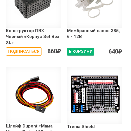
Конструктор ПВХ
Мембранный насос 385,
Чёрный «Корпус Set Box
6 - 12В
XL»
860
₽
640
₽
ПОДПИСАТЬСЯ
В КОРЗИНУ
Шлейф Dupont «Мама –
Trema Shield