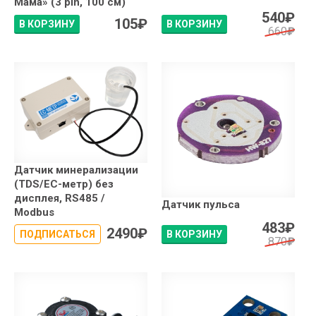
Мама» (3 pin, 100 см)
540
₽
105
₽
В КОРЗИНУ
В КОРЗИНУ
660
₽
Датчик минерализации
(TDS/EC-метр) без
дисплея, RS485 /
Датчик пульса
Modbus
483
₽
2490
₽
ПОДПИСАТЬСЯ
В КОРЗИНУ
870
₽