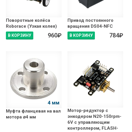
Поворотные колёса
Привод постоянного
Roborace (Узкая колея)
вращения DS04-NFC
960
₽
784
₽
В КОРЗИНУ
В КОРЗИНУ
Мотор-редуктор с
Муфта фланцевая на вал
энкодером N20-150rpm-
мотора ⌀4 мм
6V с управляющим
контроллером, FLASH-