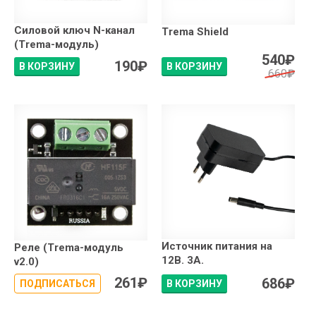
Силовой ключ N-канал
Trema Shield
(Trema-модуль)
540
₽
190
₽
В КОРЗИНУ
В КОРЗИНУ
660
₽
Источник питания на
Реле (Trema-модуль
12В. 3А.
v2.0)
261
₽
686
₽
ПОДПИСАТЬСЯ
В КОРЗИНУ