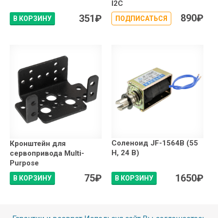
I2C
890
₽
351
₽
В КОРЗИНУ
ПОДПИСАТЬСЯ
Соленоид JF-1564B (55
Кронштейн для
Н, 24 В)
сервопривода Multi-
Purpose
75
₽
1650
₽
В КОРЗИНУ
В КОРЗИНУ