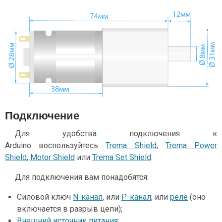
Подключение
Для удобства подключения к
Arduino воспользуйтесь
Trema Shield
,
Trema Power
Shield
,
Motor Shield
или
Trema Set Shield
.
Для подключения вам понадобятся:
Силовой ключ
N-канал
, или
P-канал
; или
реле
(оно
включается в разрыв цепи);
Внешний источник питания
;