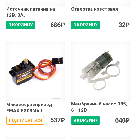
Источник питания на
Отвертка крестовая
12В. 3А.
686
₽
32
₽
В КОРЗИНУ
В КОРЗИНУ
Мембранный насос 385,
Микросервопривод
6 - 12В
EMAX ES08MA II
537
₽
640
₽
ПОДПИСАТЬСЯ
В КОРЗИНУ