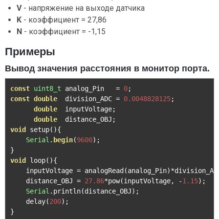
V
- напряжение на выходе датчика
K
- коэффициент = 27,86
N
- коэффициент = -1,15
Примеры
Вывод значения расстояния в монитор порта.
const
uint8_t
 analog_Pin   
=
0
;
const
double
  division_ADC 
=
0.0048828125
;
double
  inputVoltage
;
double
  distance_OBJ
;
void
 setup
(){
Serial
.
begin
(
9600
);
}
void
 loop
(){
    inputVoltage 
=
 analogRead
(
analog_Pin
)*
division_AD
    distance_OBJ 
=
27.86
*
pow
(
inputVoltage
,
-
1.15
);
Serial
.
println
(
distance_OBJ
);
    delay
(
200
);
}