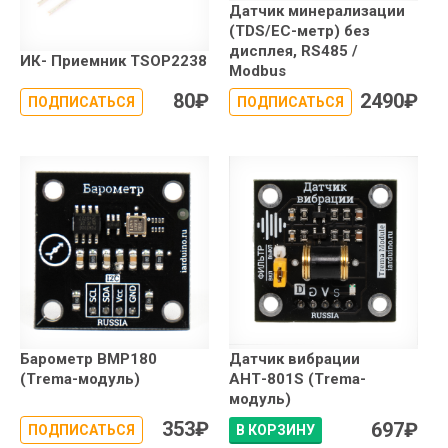
Датчик минерализации
(TDS/EC-метр) без
дисплея, RS485 /
ИК- Приемник TSOP2238
Modbus
80
₽
2490
₽
ПОДПИСАТЬСЯ
ПОДПИСАТЬСЯ
Барометр BMP180
Датчик вибрации
(Trema-модуль)
АНТ-801S (Trema-
модуль)
353
₽
697
₽
ПОДПИСАТЬСЯ
В КОРЗИНУ