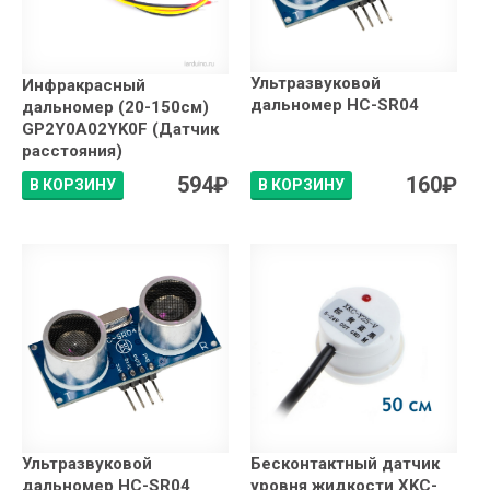
Ультразвуковой
Инфракрасный
дальномер HC-SR04
дальномер (20-150см)
GP2Y0A02YK0F (Датчик
расстояния)
594
₽
160
₽
В КОРЗИНУ
В КОРЗИНУ
Ультразвуковой
Бесконтактный датчик
дальномер HC-SR04
уровня жидкости XKC-