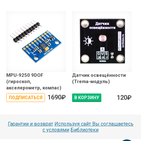
MPU-9250 9DOF
Датчик освещённости
(гироскоп,
(Trema-модуль)
акселерометр, компас)
1690
₽
120
₽
ПОДПИСАТЬСЯ
В КОРЗИНУ
Гарантии и возврат
Используя сайт Вы соглашаетесь
с условями
Библиотеки