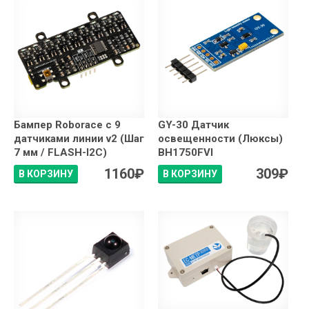
Бампер Roborace с 9
GY-30 Датчик
датчиками линии v2 (Шаг
освещенности (Люксы)
7 мм / FLASH-I2C)
BH1750FVI
1160
₽
309
₽
В КОРЗИНУ
В КОРЗИНУ