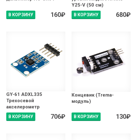
Y25-V (50 см)
160
₽
680
₽
В КОРЗИНУ
В КОРЗИНУ
GY-61 ADXL335
Концевик (Trema-
Трехосевой
модуль)
акселерометр
706
₽
130
₽
В КОРЗИНУ
В КОРЗИНУ