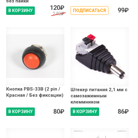
без пайки
120
₽
99
₽
В КОРЗИНУ
ПОДПИСАТЬСЯ
240
₽
Кнопка PBS-33B (2 pin /
Штекер питания 2,1 мм с
Красная / Без фиксации)
самозажимным
клеммником
80
₽
86
₽
В КОРЗИНУ
В КОРЗИНУ