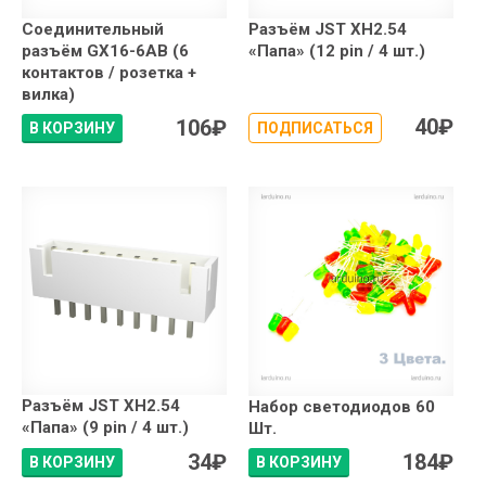
Соединительный
Разъём JST XH2.54
разъём GX16-6AB (6
«Папа» (12 pin / 4 шт.)
контактов / розетка +
вилка)
40
₽
106
₽
В КОРЗИНУ
ПОДПИСАТЬСЯ
Разъём JST XH2.54
Набор светодиодов 60
«Папа» (9 pin / 4 шт.)
Шт.
34
₽
184
₽
В КОРЗИНУ
В КОРЗИНУ