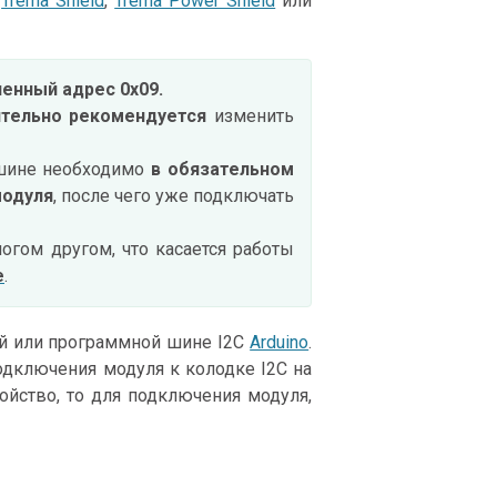
ь
Trema Shield
,
Trema Power Shield
или
енный адрес 0х09.
ятельно рекомендуется
изменить
 шине необходимо
в обязательном
модуля
, после чего уже подключать
ногом другом, что касается работы
е
.
ой или программной шине I2C
Arduino
.
одключения модуля к колодке I2C на
ройство, то для подключения модуля,