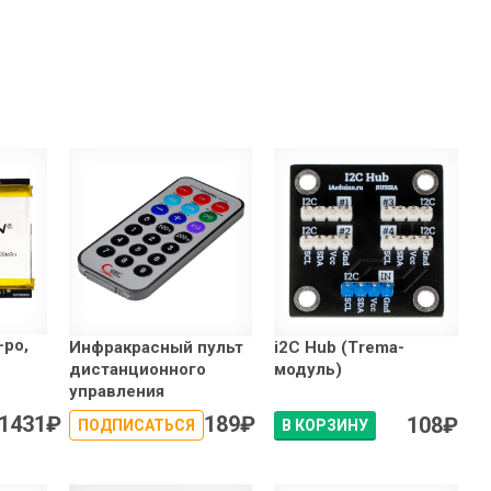
-po,
Инфракрасный пульт
i2C Hub (Trema-
дистанционного
модуль)
управления
1431
₽
189
₽
108
₽
ПОДПИСАТЬСЯ
В КОРЗИНУ