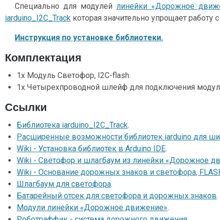
Специально для модулей
линейки «Дорожное движ
iarduino_I2C_Track
которая значительно упрощает работу с
Инструкция по установке библиотеки.
Комплектация
1x Модуль Светофор, I2C-flash.
1x Четырехпроводной шлейф для подключения модуля
Ссылки
Библиотека iarduino_I2C_Track
.
Расширенные возможности библиотек iarduino для ши
Wiki - Установка библиотек в Arduino IDE
.
Wiki - Светофор и шлагбаум из линейки «Дорожное д
Wiki - Основание дорожных знаков и светофора, FLASH
Шлагбаум для светофора
.
Батарейный отсек для светофора и дорожных знаков
.
Модули линейки «Дорожное движение»
.
Роботраффик - система дорожного движения
.