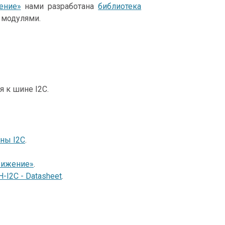
ение»
нами разработана
библиотека
 модулями.
 к шине I2C.
ны I2C
.
вижение»
.
-I2C - Datasheet
.