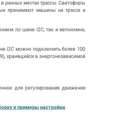
в разных местах трассы. Светофоры
ные принимают машины на трассе и
нием по шине I2С, так и автономно,
шине I2C можно подключить более 100
09), хранящийся в энергонезависимой
ченное для регулирования движения
борку и примеры настройки
.