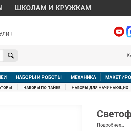
Ы
ШКОЛАМ И КРУЖКАМ
УЛИ !
о вопросам приобретения товара
Telegram
WhatsApp
К
+7 968 454 17 38
+7 968 454 17 38
Доступно общение только текстовыми сообщениями,
Офлай
вонки и аудио сообщения не обслуживаются
ЛЕИ
НАБОРЫ И РОБОТЫ
МЕХАНИКА
МАКЕТИРО
Менеджер
Менеджер
АТОРЫ
НАБОРЫ ПО ПАЙКЕ
НАБОРЫ ДЛЯ НАЧИНАЮЩИХ
shop@iarduino.ru
8 (499) 500-14-56
о техническим вопросам
Свето
Консультант
Подробнее...