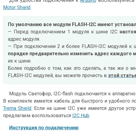
Для удобства подключения к
Arduino
воспользуйтес
Motor Shield
.
По умолчанию все модули FLASH-I2C имеют установл
— Перед подключением 1 модуля к шине I2C
насто
адрес модуля.
— При подключении 2 и более FLASH-I2C модулей к
порядке предварительно изменить адрес каждого 
их к шине.
Более подробно о том, как это сделать, а так же о м
FLASH-I2C модулей, вы можете прочесть в
этой стать
Модуль Светофор, I2C-flash подключается к аппаратн
В комплекте имеется кабель для быстрого и удобного п
Trema Shield
. Если на шине I2C уже имеется другое уст
предлагаем воспользоваться
I2C Hub
.
Инструкция по подключению
.