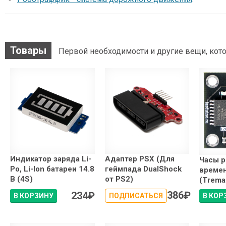
Товары
Первой необходимости и другие вещи, кото
Индикатор заряда Li-
Адаптер PSX (Для
Часы р
Po, Li-Ion батареи 14.8
геймпада DualShock
време
В (4S)
от PS2)
(Trema
386
₽
234
₽
В КОРЗИНУ
ПОДПИСАТЬСЯ
В КОР