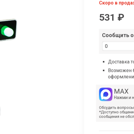
shop@iarduino.ru
Скоро в прод
531 ₽
Сообщить о 
Доставка т
Возможен б
оформлени
MAX
Нажми и 
Обсудить вопросы
*Доступно общени
сообщения не обс