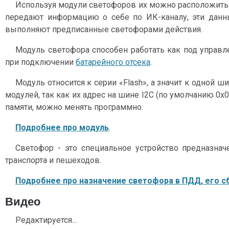
Используя модули светофоров их можно расположить 
передают информацию о себе по ИК-каналу, эти дан
выполняют предписанные светофорами действия.
Модуль светофора способен работать как под управле
при подключении
батарейного отсека
.
Модуль относится к серии «Flash», а значит к одной 
модулей, так как их адрес на шине I2C (по умолчанию 0x
памяти, можно менять программно.
Подробнее про модуль
.
Светофор - это специальное устройство предназна
транспорта и пешеходов.
Подробнее про назначение светофора в ПДД, его с
Видео
Редактируется...