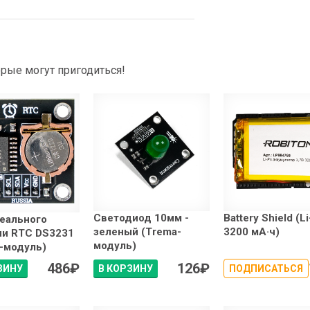
рые могут пригодиться!
Светодиод 10мм -
Battery Shield (Li
еального
зеленый (Trema-
3200 мА·ч)
ни RTC DS3231
модуль)
-модуль)
486
₽
126
₽
ЗИНУ
В КОРЗИНУ
ПОДПИСАТЬСЯ