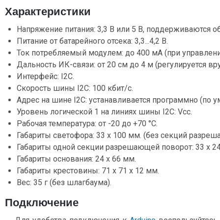
Характеристики
Напряжение питания: 3,3 В или 5 В, поддерживаются о
Питание от батарейного отсека: 3,3...4,2 В.
Ток потребляемый модулем: до 400 мА (при управлен
Дальность ИК-связи: от 20 см до 4 м (регулируется вр
Интерфейс: I2C.
Скорость шины I2C: 100 кбит/с.
Адрес на шине I2C: устанавливается программно (по у
Уровень логической 1 на линиях шины I2C: Vcc.
Рабочая температура: от -20 до +70 °С.
Габариты светофора: 33 x 100 мм. (без секций разреш
Габариты одной секции разрешающей поворот: 33 x 24
Габариты основания: 24 х 66 мм.
Габариты крестовины: 71 х 71 x 12 мм.
Вес: 35 г (без шлагбаума).
Подключение