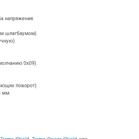
ба напряжения.
ии шлагбаумом).
учную).
молчанию 0x09).
ающих поворот).
 мм.